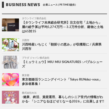
BUSINESS NEWS
企業ニュース ( PR TIMES提供 )
タウンライフ株式会社
【タウンライフ未来総合研究所】注文住宅「土地から」
層の総予算は平均5,274万円 ─ 3.2万件分析、建物と土地
は65対35
川西市
川西特産いちじく「朝採りの恵み」が収穫期に / 兵庫県
川西市
プラダ ジャパン株式会社
【ミュウミュウ】MIU MIU SIGNATURES : バブルシュー
ズ
東京都
東京都婚活ランニングイベント「Tokyo RUNdez-vous」
参加者募集！
株式会社ACG
-健康、終活、資産運用、暮らしのシニア世代の情報がわ
かる- 「シニアなるほどゼミなーる2026」に出展します!!