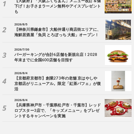
【大阪府】「大阪ふくちぁん」メニュー改訂＆値
下げ！お子さまラーメン無料やアイスプレゼント
も
2026/8/5
【神奈川県鎌倉市】大船仲通り商店街エリアに、
海鮮居酒屋「魚貝 とろぼっち 大船」オープン！
2026/7/30
バーガーキングが合計6店舗を新規出店！2028
年末までに全国600店舗を目指す
2026/8/4
【京都府京都市】創業273年の老舗 京はやしや
京都店がリニューアル。限定「紅茶パフェ」が復
活
2026/8/4
【兵庫県神戸市・千葉県松戸市・千葉市】レッド
ロブスター3店で、「キッズメニュー」をプレゼ
ントするキャンペーンを実施