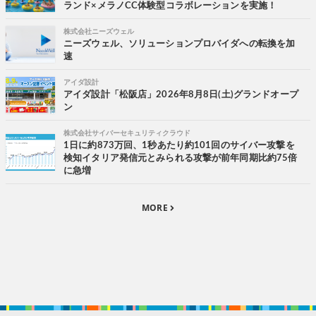
ランド×メラノCC体験型コラボレーションを実施！
株式会社ニーズウェル
ニーズウェル、ソリューションプロバイダへの転換を加
速
アイダ設計
アイダ設計「松阪店」2026年8月8日(土)グランドオープ
ン
株式会社サイバーセキュリティクラウド
1日に約873万回、1秒あたり約101回のサイバー攻撃を
検知イタリア発信元とみられる攻撃が前年同期比約75倍
に急増
MORE