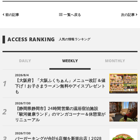
前の記事
一覧へ戻る
次の記事
ACCESS RANKING
人気の情報ランキング
DAILY
WEEKLY
MONTHLY
2026/8/4
【大阪府】「大阪ふくちぁん」メニュー改訂＆値
下げ！お子さまラーメン無料やアイスプレゼント
も
2026/7/30
【静岡県静岡市】24時間営業の温浴宿泊施設
「駿河健康ランド」のマンガコーナー＆休憩室が
リニューアル
2026/7/30
バーガーキングが合計6店舗を新規出店！2028