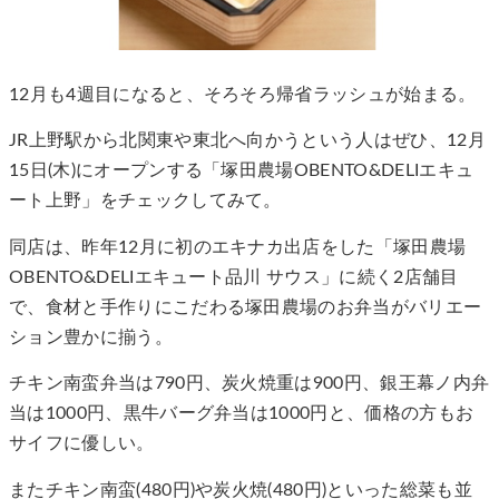
12月も4週目になると、そろそろ帰省ラッシュが始まる。
JR上野駅から北関東や東北へ向かうという人はぜひ、12月
15日(木)にオープンする「塚田農場OBENTO&DELIエキュ
ート上野」をチェックしてみて。
同店は、昨年12月に初のエキナカ出店をした「塚田農場
OBENTO&DELIエキュート品川 サウス」に続く2店舗目
で、食材と手作りにこだわる塚田農場のお弁当がバリエー
ション豊かに揃う。
チキン南蛮弁当は790円、炭火焼重は900円、銀王幕ノ内弁
当は1000円、黒牛バーグ弁当は1000円と、価格の方もお
サイフに優しい。
またチキン南蛮(480円)や炭火焼(480円)といった総菜も並