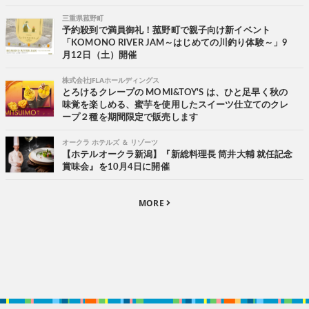
三重県菰野町
予約殺到で満員御礼！菰野町で親子向け新イベント
「KOMONO RIVER JAM～はじめての川釣り体験～」9
月12日（土）開催
株式会社JFLAホールディングス
とろけるクレープの MOMI&TOY'S は、ひと足早く秋の
味覚を楽しめる、蜜芋を使用したスイーツ仕立てのクレ
ープ２種を期間限定で販売します
オークラ ホテルズ ＆ リゾーツ
【ホテルオークラ新潟】『新総料理長 筒井大輔 就任記念
賞味会』を10月4日に開催
MORE