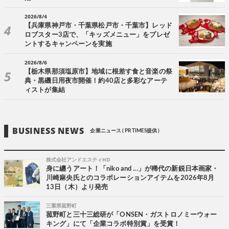
2026/8/4
【兵庫県神戸市・千葉県松戸市・千葉市】レッド
ロブスター3店で、「キッズメニュー」をプレゼ
ントするキャンペーンを実施
2026/8/6
【栃木県那須塩原市】地域に根差す食と音楽の祭
典・黒磯日用夜市開催！約40店と多彩なアーテ
ィストが集結
BUSINESS NEWS
企業ニュース ( PR TIMES提供 )
株式会社アンドエスティHD
身に纏うアート！「niko and ...」が稀代の新鋭日本画家・
川崎麻央氏とのコラボレーションアイテムを2026年8月
13日（木）より発売
三重県菰野町
菰野町と三十三総研が「ONSEN・ガストロノミーウォー
キング」にて「企業コラボ特別賞」を受賞！