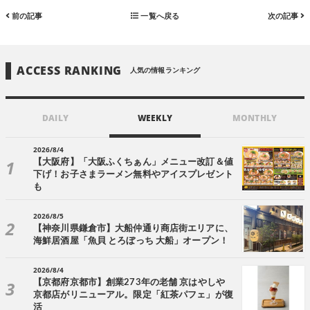
前の記事
一覧へ戻る
次の記事
ACCESS RANKING
人気の情報ランキング
DAILY
WEEKLY
MONTHLY
2026/8/4
【大阪府】「大阪ふくちぁん」メニュー改訂＆値
下げ！お子さまラーメン無料やアイスプレゼント
も
2026/8/5
【神奈川県鎌倉市】大船仲通り商店街エリアに、
海鮮居酒屋「魚貝 とろぼっち 大船」オープン！
2026/8/4
【京都府京都市】創業273年の老舗 京はやしや
京都店がリニューアル。限定「紅茶パフェ」が復
活