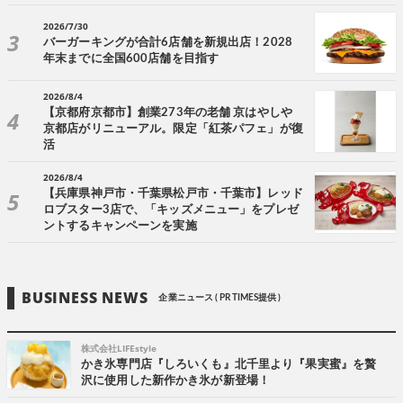
2026/7/30
バーガーキングが合計6店舗を新規出店！2028
年末までに全国600店舗を目指す
2026/8/4
【京都府京都市】創業273年の老舗 京はやしや
京都店がリニューアル。限定「紅茶パフェ」が復
活
2026/8/4
【兵庫県神戸市・千葉県松戸市・千葉市】レッド
ロブスター3店で、「キッズメニュー」をプレゼ
ントするキャンペーンを実施
BUSINESS NEWS
企業ニュース ( PR TIMES提供 )
株式会社LIFEstyle
かき氷専門店『しろいくも』北千里より『果実蜜』を贅
沢に使用した新作かき氷が新登場！