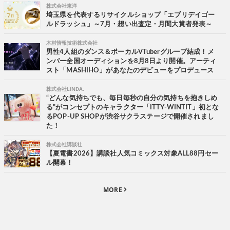
株式会社東洋
埼玉県を代表するリサイクルショップ「エブリデイゴー
ルドラッシュ」～7月・想い出査定・月間大賞者発表～
木村情報技術株式会社
男性4人組のダンス＆ボーカルVTuberグループ結成！メ
ンバー全国オーディションを8月8日より開催。アーティ
スト「MASHIHO」があなたのデビューをプロデュース
株式会社LINDA.
“どんな気持ちでも、毎日毎秒の自分の気持ちを抱きしめ
る”がコンセプトのキャラクター「ITTY-WINTIT」初とな
るPOP-UP SHOPが渋谷サクラステージで開催されまし
た！
株式会社講談社
【夏電書2026】講談社人気コミックス対象ALL88円セー
ル開幕！
MORE