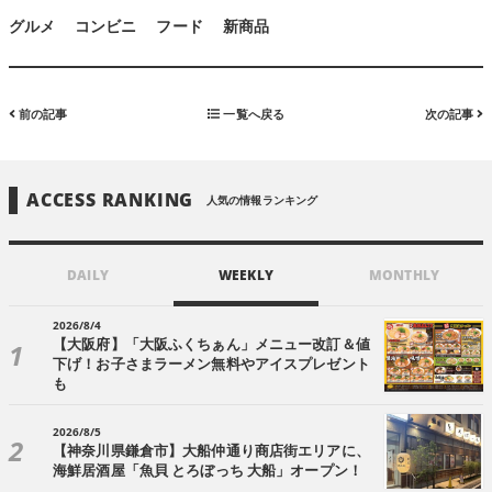
グルメ
コンビニ
フード
新商品
前の記事
一覧へ戻る
次の記事
ACCESS RANKING
人気の情報ランキング
DAILY
WEEKLY
MONTHLY
2026/8/4
【大阪府】「大阪ふくちぁん」メニュー改訂＆値
下げ！お子さまラーメン無料やアイスプレゼント
も
2026/8/5
【神奈川県鎌倉市】大船仲通り商店街エリアに、
海鮮居酒屋「魚貝 とろぼっち 大船」オープン！