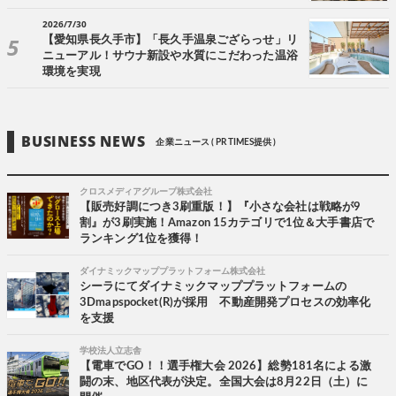
2026/7/30
【愛知県長久手市】「長久手温泉ござらっせ」リ
ニューアル！サウナ新設や水質にこだわった温浴
環境を実現
BUSINESS NEWS
企業ニュース ( PR TIMES提供 )
クロスメディアグループ株式会社
【販売好調につき3刷重版！】『小さな会社は戦略が9
割』が3刷実施！Amazon 15カテゴリで1位＆大手書店で
ランキング1位を獲得！
ダイナミックマッププラットフォーム株式会社
シーラにてダイナミックマッププラットフォームの
3Dmapspocket(R)が採用 不動産開発プロセスの効率化
を支援
学校法人立志舎
【電車でGO！！選手権大会 2026】総勢181名による激
闘の末、地区代表が決定。全国大会は8月22日（土）に