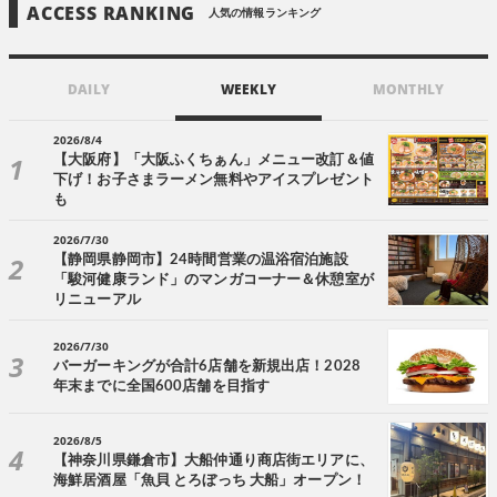
ACCESS RANKING
人気の情報ランキング
DAILY
WEEKLY
MONTHLY
2026/8/4
【大阪府】「大阪ふくちぁん」メニュー改訂＆値
下げ！お子さまラーメン無料やアイスプレゼント
も
2026/7/30
【静岡県静岡市】24時間営業の温浴宿泊施設
「駿河健康ランド」のマンガコーナー＆休憩室が
リニューアル
2026/7/30
バーガーキングが合計6店舗を新規出店！2028
年末までに全国600店舗を目指す
2026/8/5
【神奈川県鎌倉市】大船仲通り商店街エリアに、
海鮮居酒屋「魚貝 とろぼっち 大船」オープン！