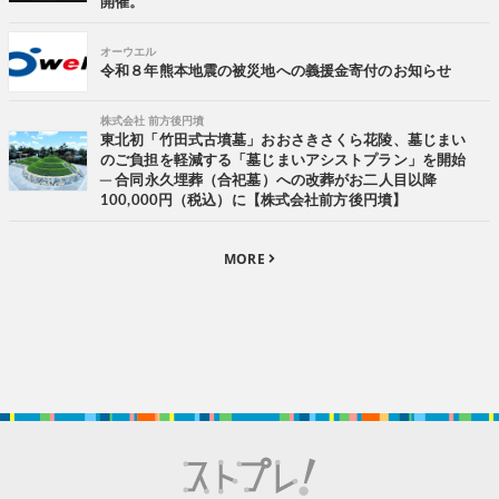
開催。
オーウエル
令和８年熊本地震の被災地への義援金寄付のお知らせ
株式会社 前方後円墳
東北初「竹田式古墳墓」おおさきさくら花陵、墓じまい
のご負担を軽減する「墓じまいアシストプラン」を開始
─ 合同永久埋葬（合祀墓）への改葬がお二人目以降
100,000円（税込）に【株式会社前方後円墳】
MORE