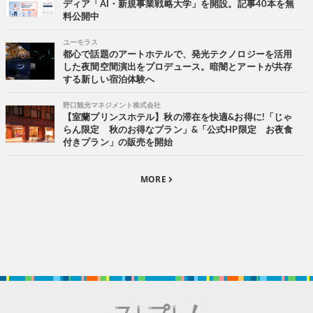
ディア「AI・新規事業戦略大学」を開設。記事40本を無
料公開中
ユーモラス
都心で話題のアートホテルで、発光テクノロジーを活用
した夜間空間演出をプロデュース。暗闇とアートが共存
する新しい宿泊体験へ
野口観光マネジメント株式会社
【室蘭プリンスホテル】秋の滞在を快適&お得に!「じゃ
らん限定 秋のお得なプラン」&「公式HP限定 お夜食
付きプラン」の販売を開始
MORE