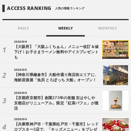
ACCESS RANKING
人気の情報ランキング
DAILY
WEEKLY
MONTHLY
2026/8/4
【大阪府】「大阪ふくちぁん」メニュー改訂＆値
下げ！お子さまラーメン無料やアイスプレゼント
も
2026/8/5
【神奈川県鎌倉市】大船仲通り商店街エリアに、
海鮮居酒屋「魚貝 とろぼっち 大船」オープン！
2026/8/4
【京都府京都市】創業273年の老舗 京はやしや
京都店がリニューアル。限定「紅茶パフェ」が復
活
2026/8/4
【兵庫県神戸市・千葉県松戸市・千葉市】レッド
ロブスター3店で、「キッズメニュー」をプレゼ