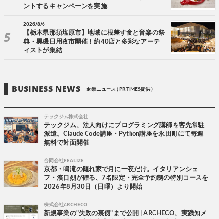
ントするキャンペーンを実施
2026/8/6
【栃木県那須塩原市】地域に根差す食と音楽の祭
典・黒磯日用夜市開催！約40店と多彩なアーテ
ィストが集結
BUSINESS NEWS
企業ニュース ( PR TIMES提供 )
テックジム株式会社
テックジム、法人向けにプログラミング講師を客先常駐
派遣。Claude Code講座・Python講座を永田町にて毎週
無料で対面開催
合同会社REALIZE
京都・鳴滝の隠れ家で月に一夜だけ。イタリアンシェ
フ・濱口烈が贈る、7名限定・完全予約制の特別コースを
2026年8月30日（日曜）より開始
株式会社ARCHECO
新規事業の"失敗の裏側"まで公開 | ARCHECO、実践知メ