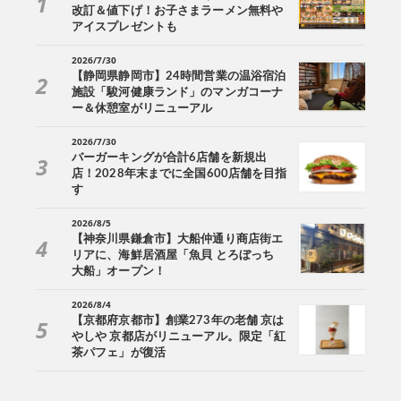
改訂＆値下げ！お子さまラーメン無料や
アイスプレゼントも
2026/7/30
【静岡県静岡市】24時間営業の温浴宿泊
施設「駿河健康ランド」のマンガコーナ
ー＆休憩室がリニューアル
2026/7/30
バーガーキングが合計6店舗を新規出
店！2028年末までに全国600店舗を目指
す
2026/8/5
【神奈川県鎌倉市】大船仲通り商店街エ
リアに、海鮮居酒屋「魚貝 とろぼっち
大船」オープン！
2026/8/4
【京都府京都市】創業273年の老舗 京は
やしや 京都店がリニューアル。限定「紅
茶パフェ」が復活