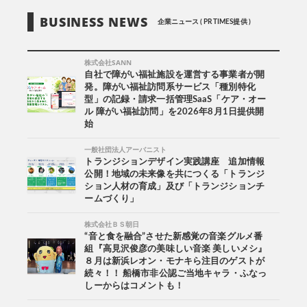
BUSINESS NEWS
企業ニュース ( PR TIMES提供 )
株式会社SANN
自社で障がい福祉施設を運営する事業者が開
発。障がい福祉訪問系サービス「種別特化
型」の記録・請求一括管理SaaS「ケア・オー
ル 障がい福祉訪問」を2026年8月1日提供開
始
一般社団法人アーバニスト
トランジションデザイン実践講座 追加情報
公開！地域の未来像を共につくる「トランジ
ション人材の育成」及び「トランジションチ
ームづくり」
株式会社ＢＳ朝日
“音と食を融合”させた新感覚の音楽グルメ番
組『高見沢俊彦の美味しい音楽 美しいメシ』
８月は新浜レオン・モナキら注目のゲストが
続々！！ 船橋市非公認ご当地キャラ・ふなっ
しーからはコメントも！