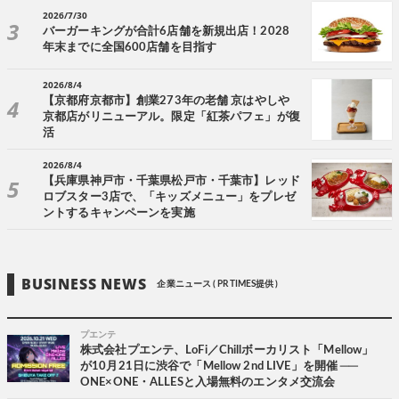
2026/7/30
バーガーキングが合計6店舗を新規出店！2028
年末までに全国600店舗を目指す
2026/8/4
【京都府京都市】創業273年の老舗 京はやしや
京都店がリニューアル。限定「紅茶パフェ」が復
活
2026/8/4
【兵庫県神戸市・千葉県松戸市・千葉市】レッド
ロブスター3店で、「キッズメニュー」をプレゼ
ントするキャンペーンを実施
BUSINESS NEWS
企業ニュース ( PR TIMES提供 )
プエンテ
株式会社プエンテ、LoFi／Chillボーカリスト「Mellow」
が10月21日に渋谷で「Mellow 2nd LIVE」を開催 ──
ONE×ONE・ALLESと入場無料のエンタメ交流会