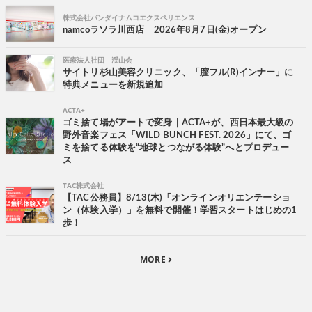
株式会社バンダイナムコエクスペリエンス
namcoラソラ川西店 2026年8月7日(金)オープン
医療法人社団 渓山会
サイトリ杉山美容クリニック、「膣フル(R)インナー」に
特典メニューを新規追加
ACTA+
ゴミ捨て場がアートで変身｜ACTA+が、西日本最大級の
野外音楽フェス「WILD BUNCH FEST. 2026」にて、ゴ
ミを捨てる体験を“地球とつながる体験”へとプロデュー
ス
TAC株式会社
【TAC公務員】8/13(木)「オンラインオリエンテーショ
ン（体験入学）」を無料で開催！学習スタートはじめの1
歩！
MORE