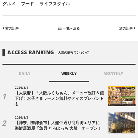
グルメ
フード
ライフスタイル
前の記事
一覧へ戻る
次の記事
ACCESS RANKING
人気の情報ランキング
DAILY
WEEKLY
MONTHLY
2026/8/4
【大阪府】「大阪ふくちぁん」メニュー改訂＆値
下げ！お子さまラーメン無料やアイスプレゼント
も
2026/8/5
【神奈川県鎌倉市】大船仲通り商店街エリアに、
海鮮居酒屋「魚貝 とろぼっち 大船」オープン！