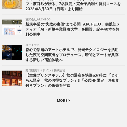
フ・濱口烈が贈る、7名限定・完全予約制の特別コースを
2026年8月30日（日曜）より開始
株式会社ARCHECO
新規事業の"失敗の裏側"まで公開 | ARCHECO、実践知メ
ディア「AI・新規事業戦略大学」を開設。記事40本を無
料公開中
ユーモラス
都心で話題のアートホテルで、発光テクノロジーを活用
した夜間空間演出をプロデュース。暗闇とアートが共存
する新しい宿泊体験へ
野口観光マネジメント株式会社
【室蘭プリンスホテル】秋の滞在を快適&お得に!「じゃ
らん限定 秋のお得なプラン」&「公式HP限定 お夜食
付きプラン」の販売を開始
MORE