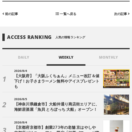
前の記事
一覧へ戻る
次の記事
ACCESS RANKING
人気の情報ランキング
DAILY
WEEKLY
MONTHLY
2026/8/4
【大阪府】「大阪ふくちぁん」メニュー改訂＆値
下げ！お子さまラーメン無料やアイスプレゼント
も
2026/8/5
【神奈川県鎌倉市】大船仲通り商店街エリアに、
海鮮居酒屋「魚貝 とろぼっち 大船」オープン！
2026/8/4
【京都府京都市】創業273年の老舗 京はやしや