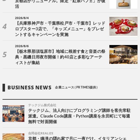
京都店がリニューアル。限定「紅茶パフェ」が復
活
2026/8/4
【兵庫県神戸市・千葉県松戸市・千葉市】レッド
ロブスター3店で、「キッズメニュー」をプレゼ
ントするキャンペーンを実施
2026/8/6
【栃木県那須塩原市】地域に根差す食と音楽の祭
典・黒磯日用夜市開催！約40店と多彩なアーテ
ィストが集結
BUSINESS NEWS
企業ニュース ( PR TIMES提供 )
テックジム株式会社
テックジム、法人向けにプログラミング講師を客先常駐
派遣。Claude Code講座・Python講座を永田町にて毎週
無料で対面開催
合同会社REALIZE
京都・鳴滝の隠れ家で月に一夜だけ。イタリアンシェ