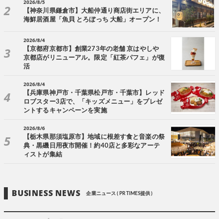
2026/8/5
【神奈川県鎌倉市】大船仲通り商店街エリアに、
海鮮居酒屋「魚貝 とろぼっち 大船」オープン！
2026/8/4
【京都府京都市】創業273年の老舗 京はやしや
京都店がリニューアル。限定「紅茶パフェ」が復
活
2026/8/4
【兵庫県神戸市・千葉県松戸市・千葉市】レッド
ロブスター3店で、「キッズメニュー」をプレゼ
ントするキャンペーンを実施
2026/8/6
【栃木県那須塩原市】地域に根差す食と音楽の祭
典・黒磯日用夜市開催！約40店と多彩なアーテ
ィストが集結
BUSINESS NEWS
企業ニュース ( PR TIMES提供 )