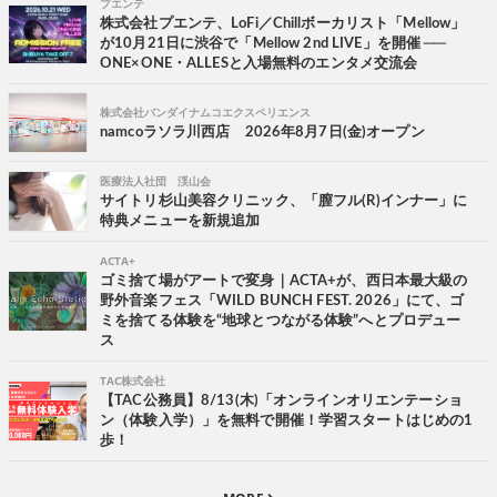
プエンテ
株式会社プエンテ、LoFi／Chillボーカリスト「Mellow」
が10月21日に渋谷で「Mellow 2nd LIVE」を開催 ──
ONE×ONE・ALLESと入場無料のエンタメ交流会
株式会社バンダイナムコエクスペリエンス
namcoラソラ川西店 2026年8月7日(金)オープン
医療法人社団 渓山会
サイトリ杉山美容クリニック、「膣フル(R)インナー」に
特典メニューを新規追加
ACTA+
ゴミ捨て場がアートで変身｜ACTA+が、西日本最大級の
野外音楽フェス「WILD BUNCH FEST. 2026」にて、ゴ
ミを捨てる体験を“地球とつながる体験”へとプロデュー
ス
TAC株式会社
【TAC公務員】8/13(木)「オンラインオリエンテーショ
ン（体験入学）」を無料で開催！学習スタートはじめの1
歩！