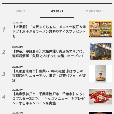
DAILY
WEEKLY
MONTHLY
2026/8/4
【大阪府】「大阪ふくちぁん」メニュー改訂＆値
下げ！お子さまラーメン無料やアイスプレゼント
も
2026/8/5
【神奈川県鎌倉市】大船仲通り商店街エリアに、
海鮮居酒屋「魚貝 とろぼっち 大船」オープン！
2026/8/4
【京都府京都市】創業273年の老舗 京はやしや
京都店がリニューアル。限定「紅茶パフェ」が復
活
2026/8/4
【兵庫県神戸市・千葉県松戸市・千葉市】レッド
ロブスター3店で、「キッズメニュー」をプレゼ
ントするキャンペーンを実施
2026/8/6