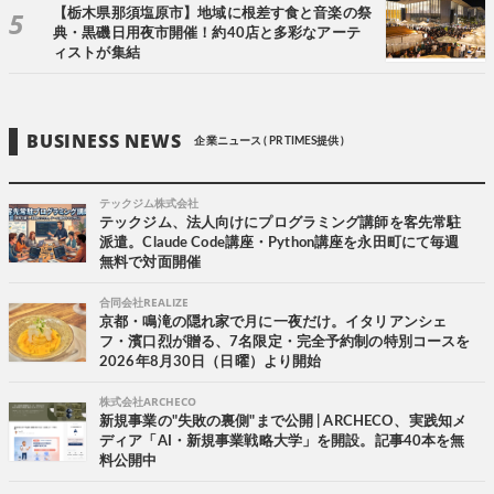
【栃木県那須塩原市】地域に根差す食と音楽の祭
典・黒磯日用夜市開催！約40店と多彩なアーテ
ィストが集結
BUSINESS NEWS
企業ニュース ( PR TIMES提供 )
テックジム株式会社
テックジム、法人向けにプログラミング講師を客先常駐
派遣。Claude Code講座・Python講座を永田町にて毎週
無料で対面開催
合同会社REALIZE
京都・鳴滝の隠れ家で月に一夜だけ。イタリアンシェ
フ・濱口烈が贈る、7名限定・完全予約制の特別コースを
2026年8月30日（日曜）より開始
株式会社ARCHECO
新規事業の"失敗の裏側"まで公開 | ARCHECO、実践知メ
ディア「AI・新規事業戦略大学」を開設。記事40本を無
料公開中