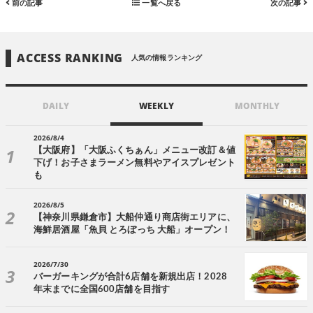
前の記事
一覧へ戻る
次の記事
ACCESS RANKING
人気の情報ランキング
DAILY
WEEKLY
MONTHLY
2026/8/4
【大阪府】「大阪ふくちぁん」メニュー改訂＆値
下げ！お子さまラーメン無料やアイスプレゼント
も
2026/8/5
【神奈川県鎌倉市】大船仲通り商店街エリアに、
海鮮居酒屋「魚貝 とろぼっち 大船」オープン！
2026/7/30
バーガーキングが合計6店舗を新規出店！2028
年末までに全国600店舗を目指す