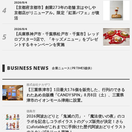
2026/8/4
【京都府京都市】創業273年の老舗 京はやしや
京都店がリニューアル。限定「紅茶パフェ」が復
活
2026/8/4
【兵庫県神戸市・千葉県松戸市・千葉市】レッド
ロブスター3店で、「キッズメニュー」をプレゼ
ントするキャンペーンを実施
BUSINESS NEWS
企業ニュース ( PR TIMES提供 )
株式会社ナカザワ
【三重県津市】1日最大176個を販売した、行列のできる
わたあめ自販機「CANDY SPIN」8月8日（土）、三重県
津市のイオンモール津南に設置。
徳島市
2026阿波おどりと「鬼滅の刃」・「魔法使いの夜」のコ
ラボを記念しコラボイラストのグッズ販売が決定！さら
にufotableがこれまでに手掛けた歴代阿波おどりイラスト