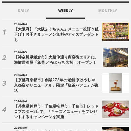
DAILY
WEEKLY
MONTHLY
2026/8/4
【大阪府】「大阪ふくちぁん」メニュー改訂＆値
下げ！お子さまラーメン無料やアイスプレゼント
も
2026/8/5
【神奈川県鎌倉市】大船仲通り商店街エリアに、
海鮮居酒屋「魚貝 とろぼっち 大船」オープン！
2026/8/4
【京都府京都市】創業273年の老舗 京はやしや
京都店がリニューアル。限定「紅茶パフェ」が復
活
2026/8/4
【兵庫県神戸市・千葉県松戸市・千葉市】レッド
ロブスター3店で、「キッズメニュー」をプレゼ
ントするキャンペーンを実施
2026/8/6