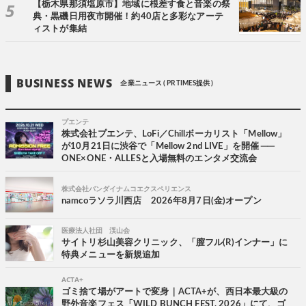
【栃木県那須塩原市】地域に根差す食と音楽の祭
典・黒磯日用夜市開催！約40店と多彩なアーテ
ィストが集結
BUSINESS NEWS
企業ニュース ( PR TIMES提供 )
プエンテ
株式会社プエンテ、LoFi／Chillボーカリスト「Mellow」
が10月21日に渋谷で「Mellow 2nd LIVE」を開催 ──
ONE×ONE・ALLESと入場無料のエンタメ交流会
株式会社バンダイナムコエクスペリエンス
namcoラソラ川西店 2026年8月7日(金)オープン
医療法人社団 渓山会
サイトリ杉山美容クリニック、「膣フル(R)インナー」に
特典メニューを新規追加
ACTA+
ゴミ捨て場がアートで変身｜ACTA+が、西日本最大級の
野外音楽フェス「WILD BUNCH FEST. 2026」にて、ゴ