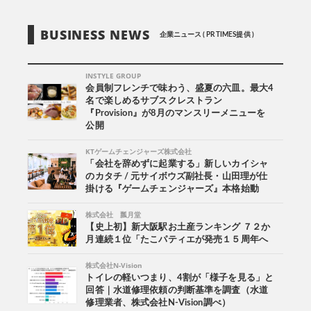
BUSINESS NEWS
企業ニュース ( PR TIMES提供 )
INSTYLE GROUP
会員制フレンチで味わう、盛夏の六皿。最大4
名で楽しめるサブスクレストラン
『Provision』が8月のマンスリーメニューを
公開
KTゲームチェンジャーズ株式会社
「会社を辞めずに起業する」新しいカイシャ
のカタチ / 元サイボウズ副社長・山田理が仕
掛ける『ゲームチェンジャーズ』本格始動
株式会社 瓢月堂
【史上初】新大阪駅お土産ランキング ７２か
月連続１位「たこパティエが発売１５周年へ
株式会社N-Vision
トイレの軽いつまり、4割が「様子を見る」と
回答｜水道修理依頼の判断基準を調査（水道
修理業者、株式会社N-Vision調べ）