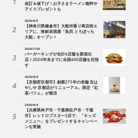
改訂＆値下げ！お子さまラーメン無料や
アイスプレゼントも
2026/8/5
【神奈川県鎌倉市】大船仲通り商店街エ
リアに、海鮮居酒屋「魚貝 とろぼっち
大船」オープン！
2026/7/30
バーガーキングが合計6店舗を新規出
店！2028年末までに全国600店舗を目指
す
2026/8/4
【京都府京都市】創業273年の老舗 京は
やしや 京都店がリニューアル。限定「紅
茶パフェ」が復活
2026/8/4
【兵庫県神戸市・千葉県松戸市・千葉
市】レッドロブスター3店で、「キッズ
メニュー」をプレゼントするキャンペー
ンを実施