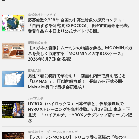
株式会社トモノカイ
応募総数9,958件 全国の中高生対象の探究コンテスト
「自由すぎる研究(R)EXPO2026」最終審査結果を発表。
受賞作品を本日より公式サイトで公開。
愛眼株式会社
【メガネの愛眼】ムーミンの物語を飾る。MOOMINメガ
ネを美しく収納する「MOOMINメガネBOXケース」
2026年8月7日(金)発売!
IZANAGI
男性下着に特許で革命を！ 前垂れ内部で風を感じる
「IZANAGI」、圧倒的解放感！、長崎から正式公開-
Makuake初日で目標金額達成！ -
ハイアルチ
HYROX（ハイロックス）日本代表と、低酸素環境で
HYROXトレーニングを無料体験。8月29日(土)東京・下
北沢｜「ハイアルチ」HYROXフラグシップ店オープン記
念
株式会社キープ・ウィルダイニング
【レストランMONDO】トリュフ香る至福の「秋のベー