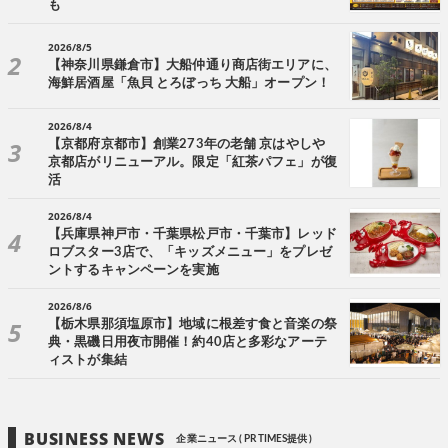
も
2026/8/5
【神奈川県鎌倉市】大船仲通り商店街エリアに、
海鮮居酒屋「魚貝 とろぼっち 大船」オープン！
2026/8/4
【京都府京都市】創業273年の老舗 京はやしや
京都店がリニューアル。限定「紅茶パフェ」が復
活
2026/8/4
【兵庫県神戸市・千葉県松戸市・千葉市】レッド
ロブスター3店で、「キッズメニュー」をプレゼ
ントするキャンペーンを実施
2026/8/6
【栃木県那須塩原市】地域に根差す食と音楽の祭
典・黒磯日用夜市開催！約40店と多彩なアーテ
ィストが集結
BUSINESS NEWS
企業ニュース ( PR TIMES提供 )