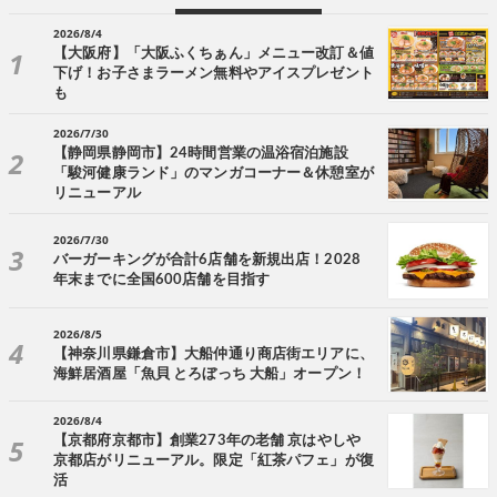
2026/8/4
【大阪府】「大阪ふくちぁん」メニュー改訂＆値
下げ！お子さまラーメン無料やアイスプレゼント
も
2026/7/30
【静岡県静岡市】24時間営業の温浴宿泊施設
「駿河健康ランド」のマンガコーナー＆休憩室が
リニューアル
2026/7/30
バーガーキングが合計6店舗を新規出店！2028
年末までに全国600店舗を目指す
2026/8/5
【神奈川県鎌倉市】大船仲通り商店街エリアに、
海鮮居酒屋「魚貝 とろぼっち 大船」オープン！
2026/8/4
【京都府京都市】創業273年の老舗 京はやしや
京都店がリニューアル。限定「紅茶パフェ」が復
活