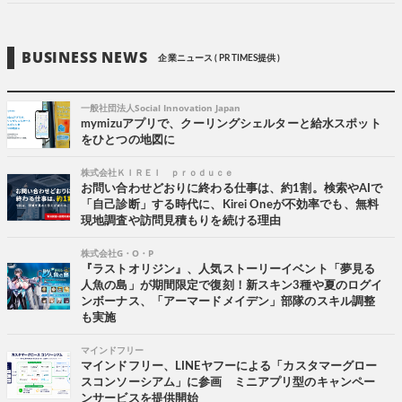
BUSINESS NEWS
企業ニュース ( PR TIMES提供 )
一般社団法人Social Innovation Japan
mymizuアプリで、クーリングシェルターと給水スポット
をひとつの地図に
株式会社ＫＩＲＥＩ ｐｒｏｄｕｃｅ
お問い合わせどおりに終わる仕事は、約1割。検索やAIで
「自己診断」する時代に、Kirei Oneが不効率でも、無料
現地調査や訪問見積もりを続ける理由
株式会社G・O・P
『ラストオリジン』、人気ストーリーイベント「夢見る
人魚の島」が期間限定で復刻！新スキン3種や夏のログイ
ンボーナス、「アーマードメイデン」部隊のスキル調整
も実施
マインドフリー
マインドフリー、LINEヤフーによる「カスタマーグロー
スコンソーシアム」に参画 ミニアプリ型のキャンペー
ンサービスを提供開始