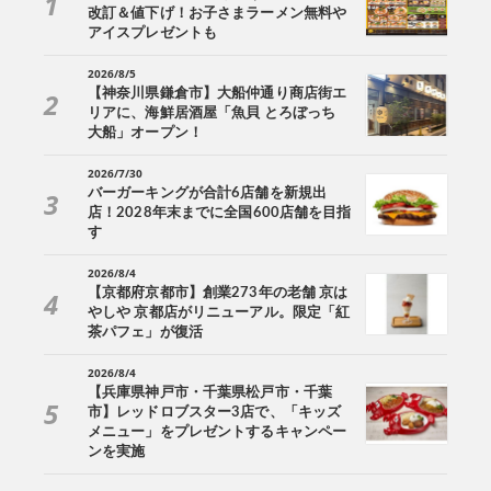
改訂＆値下げ！お子さまラーメン無料や
アイスプレゼントも
2026/8/5
【神奈川県鎌倉市】大船仲通り商店街エ
リアに、海鮮居酒屋「魚貝 とろぼっち
大船」オープン！
2026/7/30
バーガーキングが合計6店舗を新規出
店！2028年末までに全国600店舗を目指
す
2026/8/4
【京都府京都市】創業273年の老舗 京は
やしや 京都店がリニューアル。限定「紅
茶パフェ」が復活
2026/8/4
【兵庫県神戸市・千葉県松戸市・千葉
市】レッドロブスター3店で、「キッズ
メニュー」をプレゼントするキャンペー
ンを実施