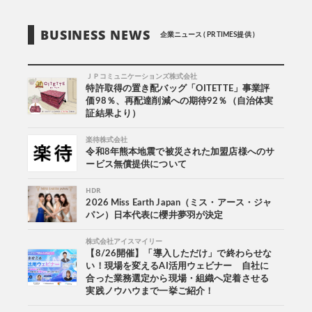
BUSINESS NEWS
企業ニュース ( PR TIMES提供 )
ＪＰコミュニケーションズ株式会社
特許取得の置き配バッグ「OITETTE」事業評
価98％、再配達削減への期待92％（自治体実
証結果より）
楽待株式会社
令和8年熊本地震で被災された加盟店様へのサ
ービス無償提供について
HDR
2026 Miss Earth Japan（ミス・アース・ジャ
パン）日本代表に櫻井夢羽が決定
株式会社アイスマイリー
【8/26開催】「導入しただけ」で終わらせな
い！現場を変えるAI活用ウェビナー 自社に
合った業務選定から現場・組織へ定着させる
実践ノウハウまで一挙ご紹介！