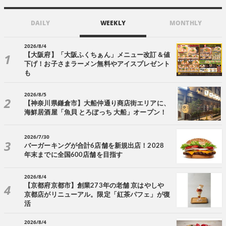
DAILY
WEEKLY
MONTHLY
2026/8/4
【大阪府】「大阪ふくちぁん」メニュー改訂＆値
下げ！お子さまラーメン無料やアイスプレゼント
も
2026/8/5
【神奈川県鎌倉市】大船仲通り商店街エリアに、
海鮮居酒屋「魚貝 とろぼっち 大船」オープン！
2026/7/30
バーガーキングが合計6店舗を新規出店！2028
年末までに全国600店舗を目指す
2026/8/4
【京都府京都市】創業273年の老舗 京はやしや
京都店がリニューアル。限定「紅茶パフェ」が復
活
2026/8/4