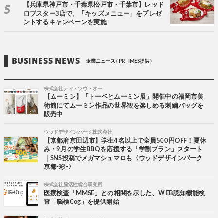
【兵庫県神戸市・千葉県松戸市・千葉市】レッド
ロブスター3店で、「キッズメニュー」をプレゼ
ントするキャンペーンを実施
BUSINESS NEWS
企業ニュース ( PR TIMES提供 )
株式会社ティ・ツウ・オー
【ムーミン】「トーベとムーミン展」開催中の福岡市美
術館にてムーミン作品の世界観を楽しめる刺繍バッグを
販売中
ウッドデザインパーク株式会社
【京都府京田辺市】学生4名以上で全員500円OFF！夏休
み・9月の学生BBQを応援する「学割プラン」スタート
｜SNS投稿でメガマシュマロも〈ウッドデザインパーク
京都-彩-〉
株式会社脳活性総合研究所
医療検査「MMSE」との相関を示した、WEB認知機能検
査「脳検Cog」を提供開始