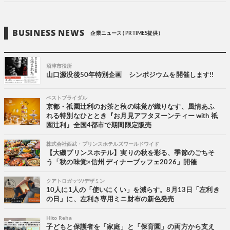
BUSINESS NEWS
企業ニュース ( PR TIMES提供 )
沼津市役所
山口源没後50年特別企画 シンポジウムを開催します!!
ベストブライダル
京都・祇園辻利のお茶と秋の味覚が織りなす、風情あふ
れる特別なひととき『お月見アフタヌーンティー with 祇
園辻利』全国4都市で期間限定販売
株式会社西武・プリンスホテルズワールドワイド
【大磯プリンスホテル】実りの秋を彩る、季節のごちそ
う「秋の味覚×信州 ディナーブッフェ2026」開催
クアトロガッツ/デザミン
10人に1人の「使いにくい」を減らす。8月13日「左利き
の日」に、左利き専用ミニ財布の新色発売
Hito Reha
子どもと保護者を「家庭」と「保育園」の両方から支え