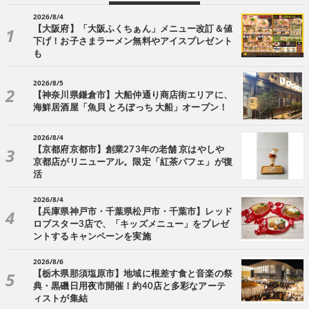
2026/8/4
【大阪府】「大阪ふくちぁん」メニュー改訂＆値
下げ！お子さまラーメン無料やアイスプレゼント
も
2026/8/5
【神奈川県鎌倉市】大船仲通り商店街エリアに、
海鮮居酒屋「魚貝 とろぼっち 大船」オープン！
2026/8/4
【京都府京都市】創業273年の老舗 京はやしや
京都店がリニューアル。限定「紅茶パフェ」が復
活
2026/8/4
【兵庫県神戸市・千葉県松戸市・千葉市】レッド
ロブスター3店で、「キッズメニュー」をプレゼ
ントするキャンペーンを実施
2026/8/6
【栃木県那須塩原市】地域に根差す食と音楽の祭
典・黒磯日用夜市開催！約40店と多彩なアーテ
ィストが集結