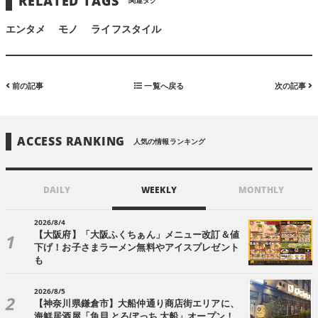
RELATED TAGS
関連タグ
エンタメ
モノ
ライフスタイル
前の記事
一覧へ戻る
次の記事
ACCESS RANKING
人気の情報ランキング
DAILY
WEEKLY
MONTHLY
2026/8/4
【大阪府】「大阪ふくちぁん」メニュー改訂＆値
下げ！お子さまラーメン無料やアイスプレゼント
も
2026/8/5
【神奈川県鎌倉市】大船仲通り商店街エリアに、
海鮮居酒屋「魚貝 とろぼっち 大船」オープン！