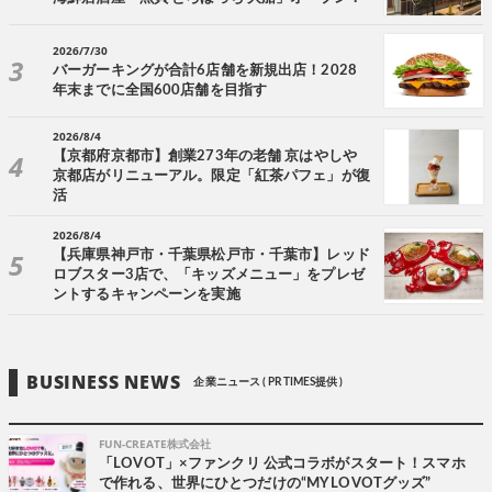
2026/7/30
バーガーキングが合計6店舗を新規出店！2028
年末までに全国600店舗を目指す
2026/8/4
【京都府京都市】創業273年の老舗 京はやしや
京都店がリニューアル。限定「紅茶パフェ」が復
活
2026/8/4
【兵庫県神戸市・千葉県松戸市・千葉市】レッド
ロブスター3店で、「キッズメニュー」をプレゼ
ントするキャンペーンを実施
BUSINESS NEWS
企業ニュース ( PR TIMES提供 )
FUN-CREATE株式会社
「LOVOT」×ファンクリ 公式コラボがスタート！スマホ
で作れる、世界にひとつだけの“MY LOVOTグッズ”