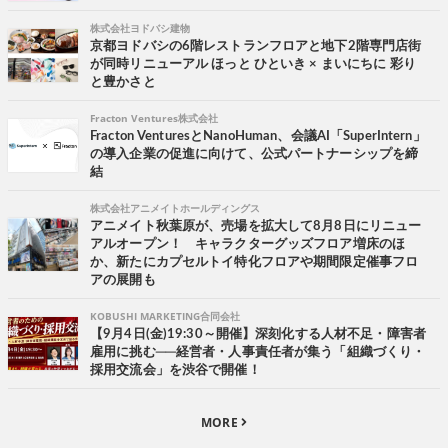
株式会社ヨドバシ建物
京都ヨドバシの6階レストランフロアと地下2階専門店街
が同時リニューアル ほっと ひといき × まいにちに 彩り
と豊かさと
Fracton Ventures株式会社
Fracton VenturesとNanoHuman、会議AI「SuperIntern」
の導入企業の促進に向けて、公式パートナーシップを締
結
株式会社アニメイトホールディングス
アニメイト秋葉原が、売場を拡大して8月8日にリニュー
アルオープン！ キャラクターグッズフロア増床のほ
か、新たにカプセルトイ特化フロアや期間限定催事フロ
アの展開も
KOBUSHI MARKETING合同会社
【9月4日(金)19:30～開催】深刻化する人材不足・障害者
雇用に挑む──経営者・人事責任者が集う「組織づくり・
採用交流会」を渋谷で開催！
MORE