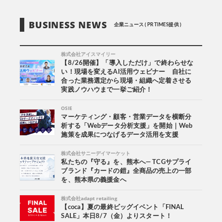
BUSINESS NEWS
企業ニュース ( PR TIMES提供 )
株式会社アイスマイリー
【8/26開催】「導入しただけ」で終わらせな
い！現場を変えるAI活用ウェビナー 自社に
合った業務選定から現場・組織へ定着させる
実践ノウハウまで一挙ご紹介！
OSIE
マーケティング・顧客・営業データを横断分
析する「Webデータ分析支援」を開始｜Web
施策を成果につなげるデータ活用を支援
株式会社サニーデイマーケット
私たちの『守る』を、熊本へ― TCGサプライ
ブランド『カードの鎧』全商品の売上の一部
を、熊本県の義援金へ
株式会社adapt retailing
【coca】夏の最終ビッグイベント「FINAL
SALE」本日8/7（金）よりスタート！