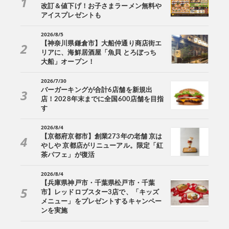
改訂＆値下げ！お子さまラーメン無料や
アイスプレゼントも
2026/8/5
【神奈川県鎌倉市】大船仲通り商店街エ
リアに、海鮮居酒屋「魚貝 とろぼっち
大船」オープン！
2026/7/30
バーガーキングが合計6店舗を新規出
店！2028年末までに全国600店舗を目指
す
2026/8/4
【京都府京都市】創業273年の老舗 京は
やしや 京都店がリニューアル。限定「紅
茶パフェ」が復活
2026/8/4
【兵庫県神戸市・千葉県松戸市・千葉
市】レッドロブスター3店で、「キッズ
メニュー」をプレゼントするキャンペー
ンを実施