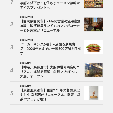
改訂＆値下げ！お子さまラーメン無料や
アイスプレゼントも
2026/7/30
【静岡県静岡市】24時間営業の温浴宿泊
施設「駿河健康ランド」のマンガコーナ
ー＆休憩室がリニューアル
2026/7/30
バーガーキングが合計6店舗を新規出
店！2028年末までに全国600店舗を目指
す
2026/8/5
【神奈川県鎌倉市】大船仲通り商店街エ
リアに、海鮮居酒屋「魚貝 とろぼっち
大船」オープン！
2026/8/4
【京都府京都市】創業273年の老舗 京は
やしや 京都店がリニューアル。限定「紅
茶パフェ」が復活