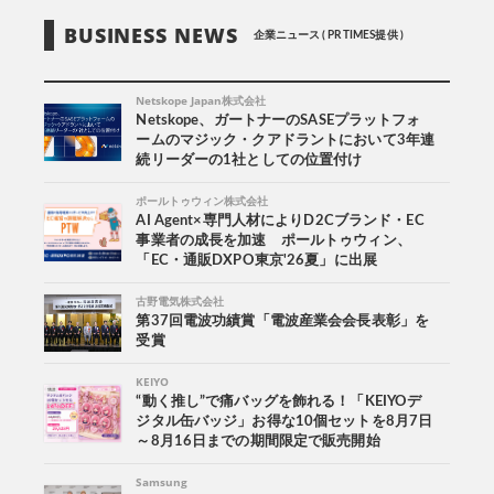
BUSINESS NEWS
企業ニュース ( PR TIMES提供 )
Netskope Japan株式会社
Netskope、ガートナーのSASEプラットフォ
ームのマジック・クアドラントにおいて3年連
続リーダーの1社としての位置付け
ポールトゥウィン株式会社
AI Agent×専門人材によりD2Cブランド・EC
事業者の成長を加速 ポールトゥウィン、
「EC・通販DXPO東京'26夏」に出展
古野電気株式会社
第37回電波功績賞「電波産業会会長表彰」を
受賞
KEIYO
“動く推し”で痛バッグを飾れる！「KEIYOデ
ジタル缶バッジ」お得な10個セットを8月7日
～8月16日までの期間限定で販売開始
Samsung