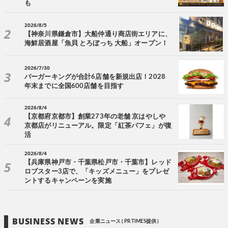
も
2026/8/5
【神奈川県鎌倉市】大船仲通り商店街エリアに、
海鮮居酒屋「魚貝 とろぼっち 大船」オープン！
2026/7/30
バーガーキングが合計6店舗を新規出店！2028
年末までに全国600店舗を目指す
2026/8/4
【京都府京都市】創業273年の老舗 京はやしや
京都店がリニューアル。限定「紅茶パフェ」が復
活
2026/8/4
【兵庫県神戸市・千葉県松戸市・千葉市】レッド
ロブスター3店で、「キッズメニュー」をプレゼ
ントするキャンペーンを実施
BUSINESS NEWS
企業ニュース ( PR TIMES提供 )