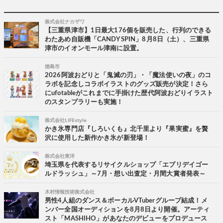
株式会社ナカザワ
【三重県津市】1日最大176個を販売した、行列のできる
わたあめ自販機「CANDY SPIN」8月8日（土）、三重県
津市のイオンモール津南に設置。
徳島市
2026阿波おどりと「鬼滅の刃」・「魔法使いの夜」のコ
ラボを記念しコラボイラストのグッズ販売が決定！さら
にufotableがこれまでに手掛けた歴代阿波おどりイラスト
のスタンプラリーも実施！
株式会社LIFEstyle
かき氷専門店『しろいくも』北千里より『果実蜜』を贅
沢に使用した新作かき氷が新登場！
株式会社東洋
埼玉県を代表するリサイクルショップ「エブリデイゴー
ルドラッシュ」～7月・想い出査定・月間大賞者発表～
木村情報技術株式会社
男性4人組のダンス＆ボーカルVTuberグループ結成！メ
ンバー全国オーディションを8月8日より開催。アーティ
スト「MASHIHO」があなたのデビューをプロデュース