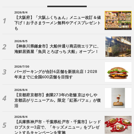
2026/8/4
【大阪府】「大阪ふくちぁん」メニュー改訂＆値
下げ！お子さまラーメン無料やアイスプレゼント
も
2026/8/5
【神奈川県鎌倉市】大船仲通り商店街エリアに、
海鮮居酒屋「魚貝 とろぼっち 大船」オープン！
2026/7/30
バーガーキングが合計6店舗を新規出店！2028
年末までに全国600店舗を目指す
2026/8/4
【京都府京都市】創業273年の老舗 京はやしや
京都店がリニューアル。限定「紅茶パフェ」が復
活
2026/8/4
【兵庫県神戸市・千葉県松戸市・千葉市】レッド
ロブスター3店で、「キッズメニュー」をプレゼ
ントするキャンペーンを実施