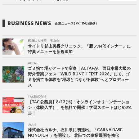
BUSINESS NEWS
企業ニュース ( PR TIMES提供 )
医療法人社団 渓山会
サイトリ杉山美容クリニック、「膣フル(R)インナー」に
特典メニューを新規追加
ACTA+
ゴミ捨て場がアートで変身｜ACTA+が、西日本最大級の
野外音楽フェス「WILD BUNCH FEST. 2026」にて、ゴ
ミを捨てる体験を“地球とつながる体験”へとプロデュー
ス
TAC株式会社
【TAC公務員】8/13(木)「オンラインオリエンテーショ
ン（体験入学）」を無料で開催！学習スタートはじめの1
歩！
カルナ
株式会社カルナ、石川県に初進出。「CARNA BASE
NONOICHI」を開設し、北陸での事業展開を強化