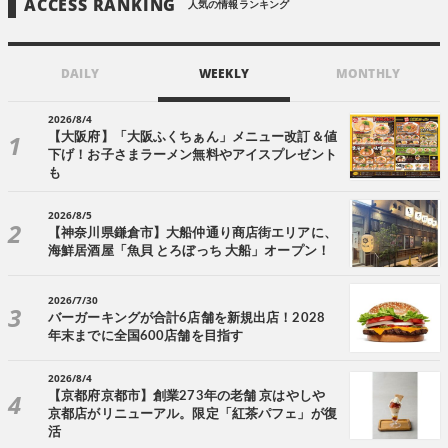
ACCESS RANKING
人気の情報ランキング
DAILY
WEEKLY
MONTHLY
2026/8/4
【大阪府】「大阪ふくちぁん」メニュー改訂＆値
下げ！お子さまラーメン無料やアイスプレゼント
も
2026/8/5
【神奈川県鎌倉市】大船仲通り商店街エリアに、
海鮮居酒屋「魚貝 とろぼっち 大船」オープン！
2026/7/30
バーガーキングが合計6店舗を新規出店！2028
年末までに全国600店舗を目指す
2026/8/4
【京都府京都市】創業273年の老舗 京はやしや
京都店がリニューアル。限定「紅茶パフェ」が復
活