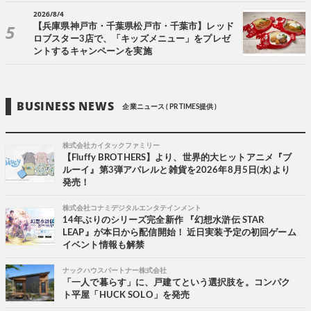
2026/8/4
【兵庫県神戸市・千葉県松戸市・千葉市】レッド
ロブスター3店で、「キッズメニュー」をプレゼ
ントするキャンペーンを実施
BUSINESS NEWS
企業ニュース ( PR TIMES提供 )
株式会社カイタックファミリー
【Fluffy BROTHERS】より、世界的大ヒットアニメ『ブ
ルーイ』第3弾アパレルと雑貨を2026年8月5日(水)より
発売！
株式会社コナミデジタルエンタテインメント
14年ぶりのシリーズ完全新作 『幻想水滸伝 STAR
LEAP』が本日から配信開始！ 近日実装予定の初回ゲーム
イベント情報も解禁
ナックハウスパートナー株式会社
「一人で暮らす」に、戸建てという選択肢を。コンパク
ト平屋「HUCK SOLO」を発売