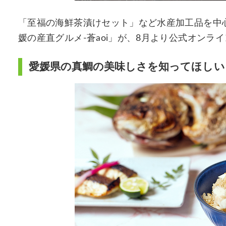
「至福の海鮮茶漬けセット」など水産加工品を中
媛の産直グルメ-蒼aoi」が、8月より公式オン
愛媛県の真鯛の美味しさを知ってほしい