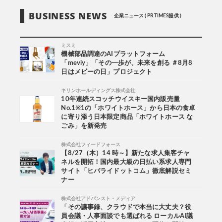
BUSINESS NEWS
企業ニュース ( PR TIMES提供 )
ミスミ
機械部品調達のAIプラットフォーム
「meviy」「その一歩が、未来を創る ＃8月8
日はメビーの日」プロジェクト
キリンホールディングス株式会社
10年連続スコッチウイスキー国内販売量
No.1※1の「ホワイトホース」から日本の食卓
に寄り添う日本限定商品「ホワイトホース な
ごみ」を新発売
株式会社フィードフォース
【8/27（木）14 時～】新たな求人集客チャ
ネルを開拓！国内最大級の日払い系求人専門
サイト「ヒバライドットコム」徹底解説セミ
ナー
株式会社アドバンスト・メディア
「その議事録、クラウドで本当に大丈夫？役
員会議・人事面談でも選ばれる ローカルAI議