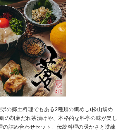
愛媛県の郷土料理でもある2種類の鯛めし(松山鯛め
真鯛の胡麻だれ茶漬けや、本格的な料亭の味が楽し
理の詰め合わせセット。伝統料理の暖かさと洗練