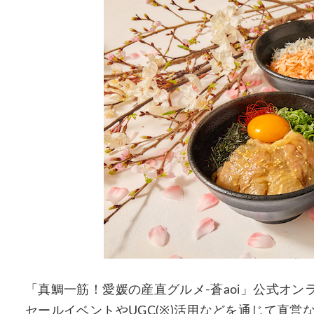
「真鯛一筋！愛媛の産直グルメ-蒼aoi」公式オンライ
セールイベントやUGC(※)活用などを通じて直