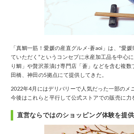
「真鯛一筋！愛媛の産直グルメ-蒼aoi」は、“
ていただく”というコンセプに水産加工品を中心
り鯛」や贅沢茶漬け専門店「蒼」などを含む複数
田橋、神田の5拠点にて提供してきた。
2022年4月にはデリバリーで人気だった一部の
今後はこれらと平行して公式ストアでの販売に力
直営ならではのショッピング体験を提供