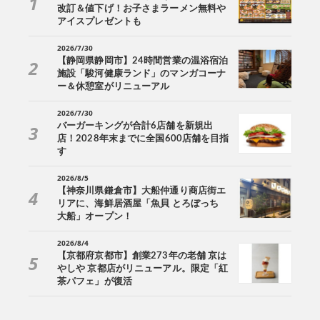
改訂＆値下げ！お子さまラーメン無料や
アイスプレゼントも
2026/7/30
【静岡県静岡市】24時間営業の温浴宿泊
施設「駿河健康ランド」のマンガコーナ
ー＆休憩室がリニューアル
2026/7/30
バーガーキングが合計6店舗を新規出
店！2028年末までに全国600店舗を目指
す
2026/8/5
【神奈川県鎌倉市】大船仲通り商店街エ
リアに、海鮮居酒屋「魚貝 とろぼっち
大船」オープン！
2026/8/4
【京都府京都市】創業273年の老舗 京は
やしや 京都店がリニューアル。限定「紅
茶パフェ」が復活