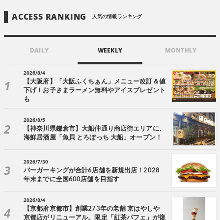
ACCESS RANKING
人気の情報ランキング
DAILY
WEEKLY
MONTHLY
2026/8/4
【大阪府】「大阪ふくちぁん」メニュー改訂＆値
下げ！お子さまラーメン無料やアイスプレゼント
も
2026/8/5
【神奈川県鎌倉市】大船仲通り商店街エリアに、
海鮮居酒屋「魚貝 とろぼっち 大船」オープン！
2026/7/30
バーガーキングが合計6店舗を新規出店！2028
年末までに全国600店舗を目指す
2026/8/4
【京都府京都市】創業273年の老舗 京はやしや
京都店がリニューアル。限定「紅茶パフェ」が復