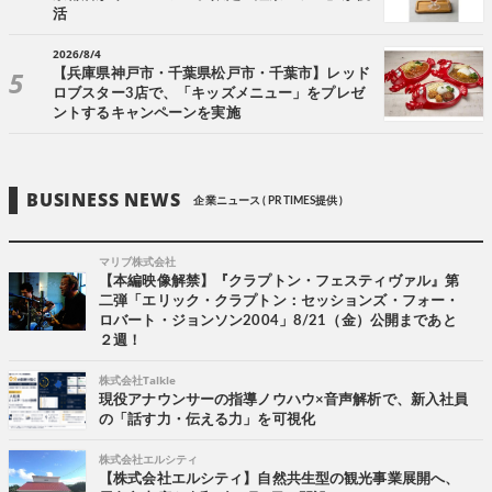
活
2026/8/4
【兵庫県神戸市・千葉県松戸市・千葉市】レッド
ロブスター3店で、「キッズメニュー」をプレゼ
ントするキャンペーンを実施
BUSINESS NEWS
企業ニュース ( PR TIMES提供 )
マリブ株式会社
【本編映像解禁】『クラプトン・フェスティヴァル』第
二弾「エリック・クラプトン：セッションズ・フォー・
ロバート・ジョンソン2004」8/21（金）公開まであと
２週！
株式会社Talkle
現役アナウンサーの指導ノウハウ×音声解析で、新入社員
の「話す力・伝える力」を可視化
株式会社エルシティ
【株式会社エルシティ】自然共生型の観光事業展開へ、