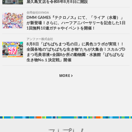
屋久島支店を令和8年8月8日に開設
合同会社EXNOA
DMM GAMES『テクロノス』にて、「ライア（水着）」
が新登場！さらに、ハーフアニバーサリーを記念した1日
1回無料10連ガチャやイベントを開催！
アンファー株式会社
8月8日「ぱちぱちまつ毛の日」に異色コラボが実現！！
全国各地の"ぱちぱちな生き物"たちが大集合！スカルプD
まつ毛美容液×全国8か所の動物園・水族館「ぱちぱちな
生き物No.１決定戦」開催
MORE