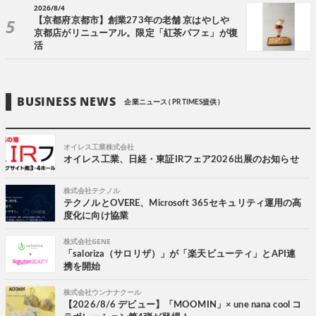
2026/8/4
【京都府京都市】創業273年の老舗 京はやしや
京都店がリニューアル。限定「紅茶パフェ」が復
活
BUSINESS NEWS
企業ニュース ( PR TIMES提供 )
オイレス工業株式会社
オイレス工業、日経・東証IRフェア2026出展のお知らせ
株式会社テクノル
テクノルとOVERE、Microsoft 365セキュリティ運用の高
度化に向け協業
株式会社GENE
「saloriza（サロリザ）」が「楽天ビューティ」とAPI連
携を開始
株式会社ウンナナクール
【2026/8/6 デビュー】「MOOMIN」× une nana cool コ