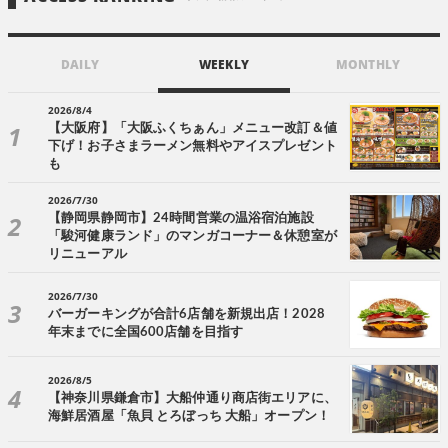
DAILY
WEEKLY
MONTHLY
2026/8/4
【大阪府】「大阪ふくちぁん」メニュー改訂＆値
下げ！お子さまラーメン無料やアイスプレゼント
も
2026/7/30
【静岡県静岡市】24時間営業の温浴宿泊施設
「駿河健康ランド」のマンガコーナー＆休憩室が
リニューアル
2026/7/30
バーガーキングが合計6店舗を新規出店！2028
年末までに全国600店舗を目指す
2026/8/5
【神奈川県鎌倉市】大船仲通り商店街エリアに、
海鮮居酒屋「魚貝 とろぼっち 大船」オープン！