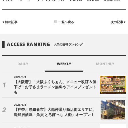
前の記事
一覧へ戻る
次の記事
ACCESS RANKING
人気の情報ランキング
DAILY
WEEKLY
MONTHLY
2026/8/4
【大阪府】「大阪ふくちぁん」メニュー改訂＆値
下げ！お子さまラーメン無料やアイスプレゼント
も
2026/8/5
【神奈川県鎌倉市】大船仲通り商店街エリアに、
海鮮居酒屋「魚貝 とろぼっち 大船」オープン！