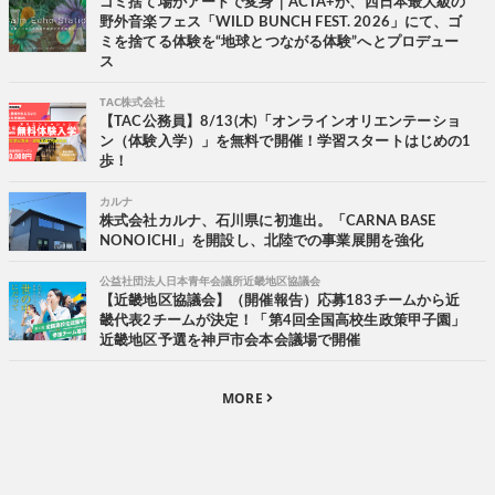
ゴミ捨て場がアートで変身｜ACTA+が、西日本最大級の
野外音楽フェス「WILD BUNCH FEST. 2026」にて、ゴ
ミを捨てる体験を“地球とつながる体験”へとプロデュー
ス
TAC株式会社
【TAC公務員】8/13(木)「オンラインオリエンテーショ
ン（体験入学）」を無料で開催！学習スタートはじめの1
歩！
カルナ
株式会社カルナ、石川県に初進出。「CARNA BASE
NONOICHI」を開設し、北陸での事業展開を強化
公益社団法人日本青年会議所近畿地区協議会
【近畿地区協議会】（開催報告）応募183チームから近
畿代表2チームが決定！「第4回全国高校生政策甲子園」
近畿地区予選を神戸市会本会議場で開催
MORE