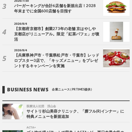
2026/7/30
バーガーキングが合計6店舗を新規出店！2028
年末までに全国600店舗を目指す
2026/8/4
【京都府京都市】創業273年の老舗 京はやしや
京都店がリニューアル。限定「紅茶パフェ」が復
活
2026/8/4
【兵庫県神戸市・千葉県松戸市・千葉市】レッド
ロブスター3店で、「キッズメニュー」をプレゼ
ントするキャンペーンを実施
BUSINESS NEWS
企業ニュース ( PR TIMES提供 )
医療法人社団 渓山会
サイトリ杉山美容クリニック、「膣フル(R)インナー」に
特典メニューを新規追加
ACTA+