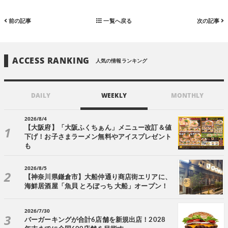
前の記事
一覧へ戻る
次の記事
ACCESS RANKING
人気の情報ランキング
DAILY
WEEKLY
MONTHLY
2026/8/4
【大阪府】「大阪ふくちぁん」メニュー改訂＆値
下げ！お子さまラーメン無料やアイスプレゼント
も
2026/8/5
【神奈川県鎌倉市】大船仲通り商店街エリアに、
海鮮居酒屋「魚貝 とろぼっち 大船」オープン！
2026/7/30
バーガーキングが合計6店舗を新規出店！2028