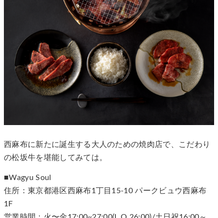
西麻布に新たに誕生する大人のための焼肉店で、こだわり
の松坂牛を堪能してみては。
■Wagyu Soul
住所：東京都港区西麻布1丁目15-10 パークビュウ西麻布
1F
営業時間：火〜金17:00~27:00(L.O.26:00)/土日祝16:00～