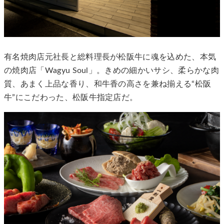
有名焼肉店元社長と総料理長が松阪牛に魂を込めた、本気
の焼肉店「Wagyu Soul」。きめの細かいサシ、柔らかな肉
質、あまく上品な香り、和牛香の高さを兼ね揃える“松阪
牛”にこだわった、松阪牛指定店だ。