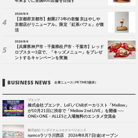
年末までに全国600店舗を目指す
2026/8/4
【京都府京都市】創業273年の老舗 京はやしや
京都店がリニューアル。限定「紅茶パフェ」が復
活
2026/8/4
【兵庫県神戸市・千葉県松戸市・千葉市】レッド
ロブスター3店で、「キッズメニュー」をプレゼ
ントするキャンペーンを実施
BUSINESS NEWS
企業ニュース ( PR TIMES提供 )
プエンテ
株式会社プエンテ、LoFi／Chillボーカリスト「Mellow」
が10月21日に渋谷で「Mellow 2nd LIVE」を開催 ──
ONE×ONE・ALLESと入場無料のエンタメ交流会
株式会社バンダイナムコエクスペリエンス
namcoラソラ川西店 2026年8月7日(金)オープン