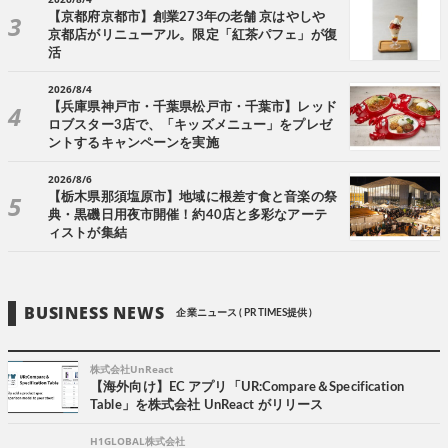
【京都府京都市】創業273年の老舗 京はやしや
京都店がリニューアル。限定「紅茶パフェ」が復
活
2026/8/4
【兵庫県神戸市・千葉県松戸市・千葉市】レッド
ロブスター3店で、「キッズメニュー」をプレゼ
ントするキャンペーンを実施
2026/8/6
【栃木県那須塩原市】地域に根差す食と音楽の祭
典・黒磯日用夜市開催！約40店と多彩なアーテ
ィストが集結
BUSINESS NEWS
企業ニュース ( PR TIMES提供 )
株式会社UnReact
【海外向け】EC アプリ「UR:Compare＆Specification
Table」を株式会社 UnReact がリリース
H1GLOBAL株式会社