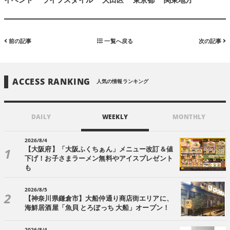
イベント
ライフスタイル
大田区
東京都
関東地方
前の記事
一覧へ戻る
次の記事
ACCESS RANKING
人気の情報ランキング
DAILY
WEEKLY
MONTHLY
2026/8/4
【大阪府】「大阪ふくちぁん」メニュー改訂＆値
下げ！お子さまラーメン無料やアイスプレゼント
も
2026/8/5
【神奈川県鎌倉市】大船仲通り商店街エリアに、
海鮮居酒屋「魚貝 とろぼっち 大船」オープン！
2026/8/4