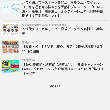
ハワイ発パワーストーン専門店「マルラニハワイ」よ
り、海を思わせる軽やかな天然石ブレスレット「Huali～
海～」新登場！表参道店・ルクアイーレ店でも同時発売
開始【文字刻印承ります】
特定非営利活動法人みんなの進路委員会
次世代グローカルリーダー育成プログラム in杉並 募集
中！
三福グループ
【愛媛・松山】SPA P・SPO北条店、2周年感謝祭を8月
11日に開催
TAC株式会社
【TAC 警察官・消防官（消防士）】「夏割キャンペーン
Part3」今だけ！2027年合格目標コースが1.1万円OFF！
（～8/31）
MORE