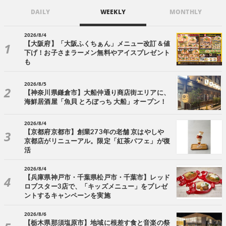
DAILY
WEEKLY
MONTHLY
2026/8/4
【大阪府】「大阪ふくちぁん」メニュー改訂＆値
下げ！お子さまラーメン無料やアイスプレゼント
も
2026/8/5
【神奈川県鎌倉市】大船仲通り商店街エリアに、
海鮮居酒屋「魚貝 とろぼっち 大船」オープン！
2026/8/4
【京都府京都市】創業273年の老舗 京はやしや
京都店がリニューアル。限定「紅茶パフェ」が復
活
2026/8/4
【兵庫県神戸市・千葉県松戸市・千葉市】レッド
ロブスター3店で、「キッズメニュー」をプレゼ
ントするキャンペーンを実施
2026/8/6
【栃木県那須塩原市】地域に根差す食と音楽の祭