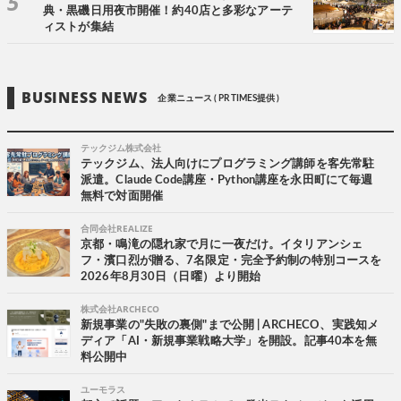
典・黒磯日用夜市開催！約40店と多彩なアーテ
ィストが集結
BUSINESS NEWS
企業ニュース ( PR TIMES提供 )
テックジム株式会社
テックジム、法人向けにプログラミング講師を客先常駐
派遣。Claude Code講座・Python講座を永田町にて毎週
無料で対面開催
合同会社REALIZE
京都・鳴滝の隠れ家で月に一夜だけ。イタリアンシェ
フ・濱口烈が贈る、7名限定・完全予約制の特別コースを
2026年8月30日（日曜）より開始
株式会社ARCHECO
新規事業の"失敗の裏側"まで公開 | ARCHECO、実践知メ
ディア「AI・新規事業戦略大学」を開設。記事40本を無
料公開中
ユーモラス