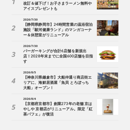
改訂＆値下げ！お子さまラーメン無料や
アイスプレゼントも
2026/7/30
【静岡県静岡市】24時間営業の温浴宿泊
施設「駿河健康ランド」のマンガコーナ
ー＆休憩室がリニューアル
2026/7/30
バーガーキングが合計6店舗を新規出
店！2028年末までに全国600店舗を目指
す
2026/8/5
【神奈川県鎌倉市】大船仲通り商店街エ
リアに、海鮮居酒屋「魚貝 とろぼっち
大船」オープン！
2026/8/4
【京都府京都市】創業273年の老舗 京は
やしや 京都店がリニューアル。限定「紅
茶パフェ」が復活