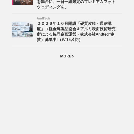
を舞台に、一日一組限定のプレミアムフォト
ウェディングを。
AndTech
２０２６年１０月開講「硬質皮膜・通信講
座」（軽金属製品協会＆アルミ表面技術研究
所による協同企画運営・株式会社Andtech協
賛）募集中!（9/15〆切）
MORE