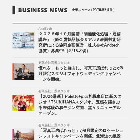
BUSINESS NEWS
企業ニュース ( PR TIMES提供 )
AndTech
２０２６年１０月開講「陽極酸化処理・通信
講座」（軽金属製品協会＆アルミ表面技術研
究所による協同企画運営・株式会社Andtech
協賛）募集中!（9/15〆切）
有限会社三景スタジオ
憧れを、もっと自由に。写真工房ぱれっとが8
月限定スタジオフォトウェディングキャンペ
ーンを開始。
有限会社三景スタジオ
【2026最新】Palette+plus札幌東店に新スタ
ジオ「TSUKIHANAスタジオ」五感を揺さぶ
る未体験の和モダン空間、堂々リニューアル
オープン。
有限会社三景スタジオ
「写真工房ぱれっと」が8月限定のロケーショ
ンフォトキャンペーンを開催。北海道の絶景