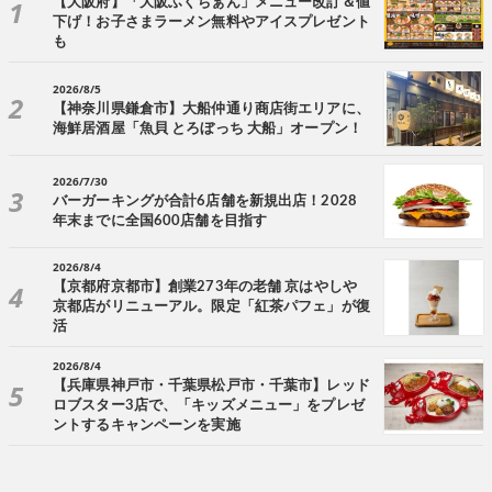
【大阪府】「大阪ふくちぁん」メニュー改訂＆値
下げ！お子さまラーメン無料やアイスプレゼント
も
2026/8/5
【神奈川県鎌倉市】大船仲通り商店街エリアに、
海鮮居酒屋「魚貝 とろぼっち 大船」オープン！
2026/7/30
バーガーキングが合計6店舗を新規出店！2028
年末までに全国600店舗を目指す
2026/8/4
【京都府京都市】創業273年の老舗 京はやしや
京都店がリニューアル。限定「紅茶パフェ」が復
活
2026/8/4
【兵庫県神戸市・千葉県松戸市・千葉市】レッド
ロブスター3店で、「キッズメニュー」をプレゼ
ントするキャンペーンを実施