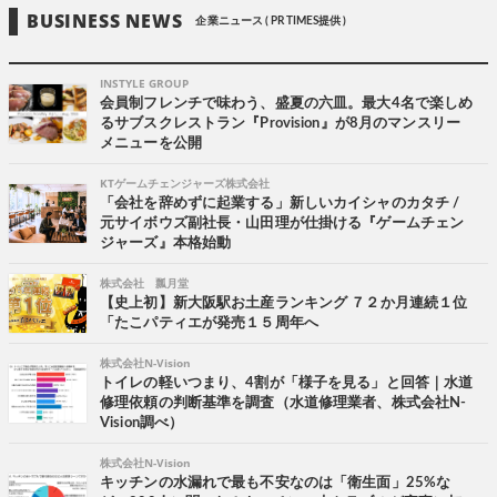
BUSINESS NEWS
企業ニュース ( PR TIMES提供 )
INSTYLE GROUP
会員制フレンチで味わう、盛夏の六皿。最大4名で楽しめ
るサブスクレストラン『Provision』が8月のマンスリー
メニューを公開
KTゲームチェンジャーズ株式会社
「会社を辞めずに起業する」新しいカイシャのカタチ /
元サイボウズ副社長・山田理が仕掛ける『ゲームチェン
ジャーズ』本格始動
株式会社 瓢月堂
【史上初】新大阪駅お土産ランキング ７２か月連続１位
「たこパティエが発売１５周年へ
株式会社N-Vision
トイレの軽いつまり、4割が「様子を見る」と回答｜水道
修理依頼の判断基準を調査（水道修理業者、株式会社N-
Vision調べ）
株式会社N-Vision
キッチンの水漏れで最も不安なのは「衛生面」25%な