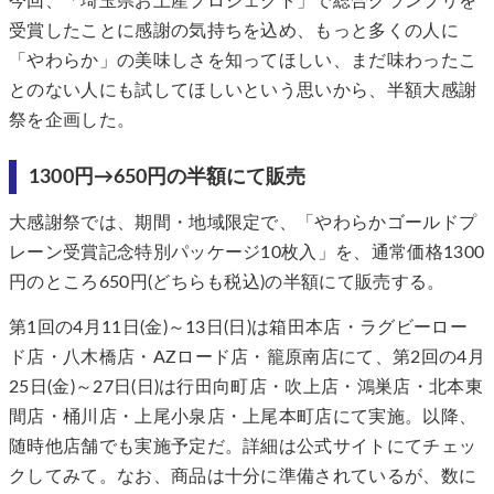
今回、「埼玉県お土産プロジェクト」で総合グランプリを
受賞したことに感謝の気持ちを込め、もっと多くの人に
「やわらか」の美味しさを知ってほしい、まだ味わったこ
とのない人にも試してほしいという思いから、半額大感謝
祭を企画した。
1300円→650円の半額にて販売
大感謝祭では、期間・地域限定で、「やわらかゴールドプ
レーン受賞記念特別パッケージ10枚入」を、通常価格1300
円のところ650円(どちらも税込)の半額にて販売する。
第1回の4月11日(金)～13日(日)は箱田本店・ラグビーロー
ド店・八木橋店・AZロード店・籠原南店にて、第2回の4月
25日(金)～27日(日)は行田向町店・吹上店・鴻巣店・北本東
間店・桶川店・上尾小泉店・上尾本町店にて実施。以降、
随時他店舗でも実施予定だ。詳細は公式サイトにてチェッ
クしてみて。なお、商品は十分に準備されているが、数に