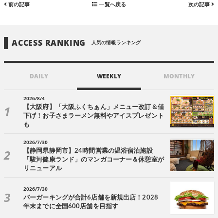
前の記事
一覧へ戻る
次の記事
ACCESS RANKING
人気の情報ランキング
DAILY
WEEKLY
MONTHLY
2026/8/4
【大阪府】「大阪ふくちぁん」メニュー改訂＆値
下げ！お子さまラーメン無料やアイスプレゼント
も
2026/7/30
【静岡県静岡市】24時間営業の温浴宿泊施設
「駿河健康ランド」のマンガコーナー＆休憩室が
リニューアル
2026/7/30
バーガーキングが合計6店舗を新規出店！2028
年末までに全国600店舗を目指す