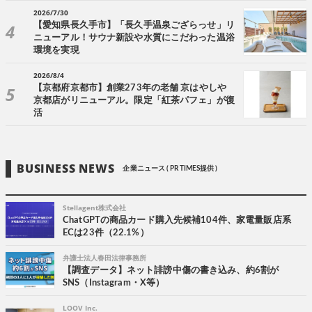
2026/7/30
【愛知県長久手市】「長久手温泉ござらっせ」リ
ニューアル！サウナ新設や水質にこだわった温浴
環境を実現
2026/8/4
【京都府京都市】創業273年の老舗 京はやしや
京都店がリニューアル。限定「紅茶パフェ」が復
活
BUSINESS NEWS
企業ニュース ( PR TIMES提供 )
Stellagent株式会社
ChatGPTの商品カード購入先候補104件、家電量販店系
ECは23件（22.1%）
弁護士法人春田法律事務所
【調査データ】ネット誹謗中傷の書き込み、約6割が
SNS（Instagram・X等）
LOOV Inc.