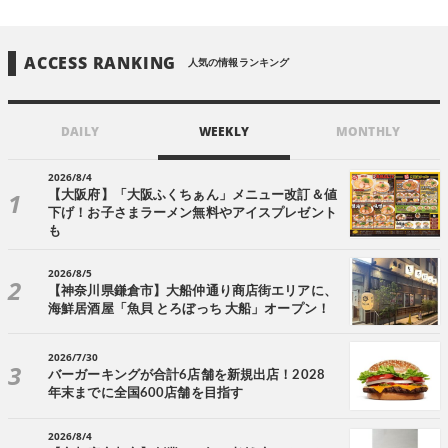
ACCESS RANKING
人気の情報ランキング
DAILY
WEEKLY
MONTHLY
2026/8/4
【大阪府】「大阪ふくちぁん」メニュー改訂＆値
下げ！お子さまラーメン無料やアイスプレゼント
も
2026/8/5
【神奈川県鎌倉市】大船仲通り商店街エリアに、
海鮮居酒屋「魚貝 とろぼっち 大船」オープン！
2026/7/30
バーガーキングが合計6店舗を新規出店！2028
年末までに全国600店舗を目指す
2026/8/4