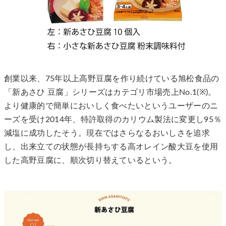
創業以来、75年以上⾼野⾖腐を作り続けている旭松⾷品の
「新あさひ ⾖腐」シリーズはカテゴリ市場売上No.1(※)。
より健康的で簡単においしく⾷べたいというユーザーのニ
ーズを受け2014年、特許取得のカリウム製法に変更し95％
減塩に成功したそう。現在ではさらなるおいしさを追求
し、出来⽴ての状態が⻑持ちする⾼オレイン酸⼤⾖を使⽤
した⾼野⾖腐に、順次切り替えているという。