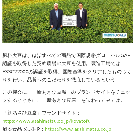
原料⼤⾖は、ほぼすべての商品で国際規格グローバルGAP
認証を取得した契約農場の⼤⾖を使⽤。製造⼯場では
FSSC22000の認証を取得。国際基準をクリアしたものづく
りを⾏い、品質へのこだわりを徹底しているという。
この機会に、「新あさひ⾖腐」のブランドサイトをチェッ
クするとともに、「新あさひ⾖腐」を味わってみては。
「新あさひ豆腐」ブランドサイト：
https://www.asahimatsu.co.jp/koyatofu
旭松食品 公式HP：
https://www.asahimatsu.co.jp