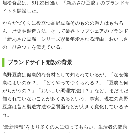
旭松⾷品は、5⽉23⽇(⾦)、「新あさひ⾖腐」のブランドサ
イトを開設した。
からだづくりに役⽴つ⾼野⾖腐そのものの魅⼒はもちろ
ん、歴史や製造⽅法、そして業界トップシェアのブランド
「新あさひ⾖腐」シリーズが⻑年愛される理由、おいしさ
の「ひみつ」を伝えている。
ブランドサイト開設の背景
⾼野⾖腐は健康的な⾷材として知られているが、「なぜ健
康によいのか？」「どうやってつくられる？」「⾖腐と何
がちがうの？」「おいしい調理⽅法は？」など、まだまだ
知られていないことが多くあるという。事実、現在の⾼野
⾖腐は昔と製造⽅法や品質⾯などが⼤きく変化しているそ
う。
“最新情報”をより多くの人に知ってもらい、⽣活者の健康