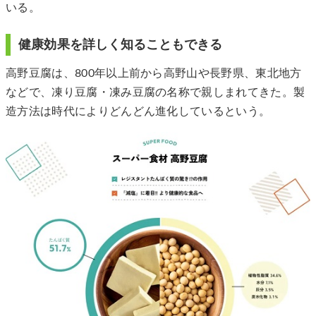
いる。
健康効果を詳しく知ることもできる
高野豆腐は、800年以上前から⾼野⼭や⻑野県、東北地⽅
などで、凍り⾖腐・凍み⾖腐の名称で親しまれてきた。製
造⽅法は時代によりどんどん進化しているという。