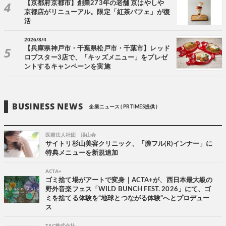
【京都府京都市】創業273年の老舗 京はやしや
京都店がリニューアル。限定「紅茶パフェ」が復
活
2026/8/4
【兵庫県神戸市・千葉県松戸市・千葉市】レッド
ロブスター3店で、「キッズメニュー」をプレゼ
ントするキャンペーンを実施
BUSINESS NEWS
企業ニュース ( PR TIMES提供 )
医療法人社団 渓山会
サイトリ杉山美容クリニック、「膣フル(R)インナー」に
特典メニューを新規追加
ACTA+
ゴミ捨て場がアートで変身｜ACTA+が、西日本最大級の
野外音楽フェス「WILD BUNCH FEST. 2026」にて、ゴ
ミを捨てる体験を“地球とつながる体験”へとプロデュー
ス
TAC株式会社