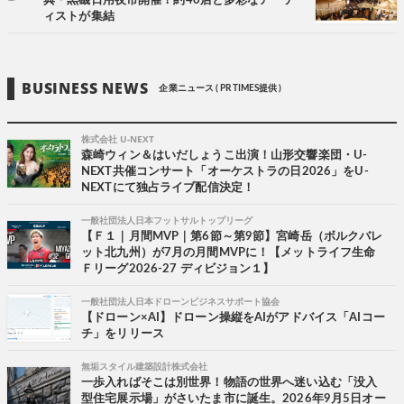
典・黒磯日用夜市開催！約40店と多彩なアーテ
ィストが集結
BUSINESS NEWS
企業ニュース ( PR TIMES提供 )
株式会社 U-NEXT
森崎ウィン＆はいだしょうこ出演！山形交響楽団・U-
NEXT共催コンサート「オーケストラの日2026」をU-
NEXTにて独占ライブ配信決定！
一般社団法人日本フットサルトップリーグ
【Ｆ１｜月間MVP｜第6節～第9節】宮崎岳（ボルクバレ
ット北九州）が7月の月間MVPに！【メットライフ生命
Ｆリーグ2026-27 ディビジョン１】
一般社団法人日本ドローンビジネスサポート協会
【ドローン×AI】ドローン操縦をAIがアドバイス「AIコー
チ」をリリース
無垢スタイル建築設計株式会社
一歩入ればそこは別世界！物語の世界へ迷い込む「没入
型住宅展示場」がさいたま市に誕生。2026年9月5日オー