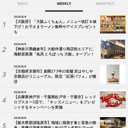
DAILY
WEEKLY
MONTHLY
2026/8/4
【大阪府】「大阪ふくちぁん」メニュー改訂＆値
下げ！お子さまラーメン無料やアイスプレゼント
も
2026/8/5
【神奈川県鎌倉市】大船仲通り商店街エリアに、
海鮮居酒屋「魚貝 とろぼっち 大船」オープン！
2026/8/4
【京都府京都市】創業273年の老舗 京はやしや
京都店がリニューアル。限定「紅茶パフェ」が復
活
2026/8/4
【兵庫県神戸市・千葉県松戸市・千葉市】レッド
ロブスター3店で、「キッズメニュー」をプレゼ
ントするキャンペーンを実施
2026/8/6
【栃木県那須塩原市】地域に根差す食と音楽の祭