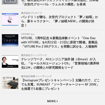
る。株式会社ICE×リエゾンサイエンス株式会社、日本発
「次世代グローバル・ウェルネス構想」を発表
株式会社ブシロード
バンドリ！が贈る、次世代プロジェクト「夢ノ結唱」か
ら、新キャラクター、「夢ノ結唱 MEW」の開発が決
定！
VITURE Inc.
VITURE、5周年記念＆新製品体験イベント「One Day
with VITURE」を8月22日・23日に原宿で開催。新製品
「VITURE Pro 2 XRグラス」を実際に試せる、入場無料
株式会社ナレッジワーク
ナレッジワーク、AIエンジニア油井 誠（@myui）が入
社。「セールスAIエージェントOS」「営業領域の業界特
化LLM」の開発とAI研究開発をリード
株式会社旭東トレーディング
【Instagramプレゼントキャンペーン】太陽の力で、どこ
でも充電。SUNEAST「ソーラーチャージャー 8F 20W」
を抽選で1名様にプレゼント
MORE