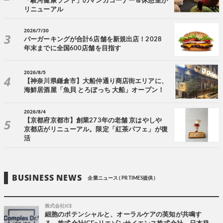
「駿河健康ランド」のマンガコーナー＆休憩室が
リニューアル
2026/7/30
バーガーキングが合計6店舗を新規出店！2028
年末までに全国600店舗を目指す
2026/8/5
【神奈川県鎌倉市】大船仲通り商店街エリアに、
海鮮居酒屋「魚貝 とろぼっち 大船」オープン！
2026/8/4
【京都府京都市】創業273年の老舗 京はやしや
京都店がリニューアル。限定「紅茶パフェ」が復
活
BUSINESS NEWS
企業ニュース ( PR TIMES提供 )
株式会社ICE
細胞のポテンシャルと、オーラルケアの英知が共鳴す