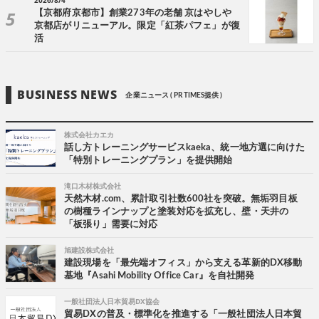
【京都府京都市】創業273年の老舗 京はやしや
京都店がリニューアル。限定「紅茶パフェ」が復
活
BUSINESS NEWS
企業ニュース ( PR TIMES提供 )
株式会社カエカ
話し方トレーニングサービスkaeka、統一地方選に向けた
「特別トレーニングプラン」を提供開始
滝口木材株式会社
天然木材.com、累計取引社数600社を突破。無垢羽目板
の樹種ラインナップと塗装対応を拡充し、壁・天井の
「板張り」需要に対応
旭建設株式会社
建設現場を「最先端オフィス」から支える革新的DX移動
基地『Asahi Mobility Office Car』を自社開発
一般社団法人日本貿易DX協会
貿易DXの普及・標準化を推進する「一般社団法人日本貿