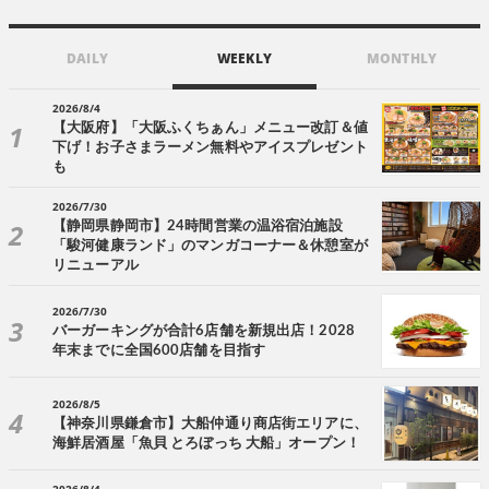
DAILY
WEEKLY
MONTHLY
2026/8/4
【大阪府】「大阪ふくちぁん」メニュー改訂＆値
下げ！お子さまラーメン無料やアイスプレゼント
も
2026/7/30
【静岡県静岡市】24時間営業の温浴宿泊施設
「駿河健康ランド」のマンガコーナー＆休憩室が
リニューアル
2026/7/30
バーガーキングが合計6店舗を新規出店！2028
年末までに全国600店舗を目指す
2026/8/5
【神奈川県鎌倉市】大船仲通り商店街エリアに、
海鮮居酒屋「魚貝 とろぼっち 大船」オープン！
2026/8/4