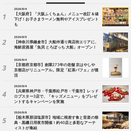
2026/8/4
【大阪府】「大阪ふくちぁん」メニュー改訂＆値
下げ！お子さまラーメン無料やアイスプレゼント
も
2026/8/5
【神奈川県鎌倉市】大船仲通り商店街エリアに、
海鮮居酒屋「魚貝 とろぼっち 大船」オープン！
2026/8/4
【京都府京都市】創業273年の老舗 京はやしや
京都店がリニューアル。限定「紅茶パフェ」が復
活
2026/8/4
【兵庫県神戸市・千葉県松戸市・千葉市】レッド
ロブスター3店で、「キッズメニュー」をプレゼ
ントするキャンペーンを実施
2026/8/6
【栃木県那須塩原市】地域に根差す食と音楽の祭
典・黒磯日用夜市開催！約40店と多彩なアーテ
ィストが集結