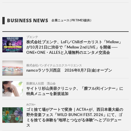
BUSINESS NEWS
企業ニュース ( PR TIMES提供 )
プエンテ
株式会社プエンテ、LoFi／Chillボーカリスト「Mellow」
が10月21日に渋谷で「Mellow 2nd LIVE」を開催 ──
ONE×ONE・ALLESと入場無料のエンタメ交流会
株式会社バンダイナムコエクスペリエンス
namcoラソラ川西店 2026年8月7日(金)オープン
医療法人社団 渓山会
サイトリ杉山美容クリニック、「膣フル(R)インナー」に
特典メニューを新規追加
ACTA+
ゴミ捨て場がアートで変身｜ACTA+が、西日本最大級の
野外音楽フェス「WILD BUNCH FEST. 2026」にて、ゴ
ミを捨てる体験を“地球とつながる体験”へとプロデュー
ス