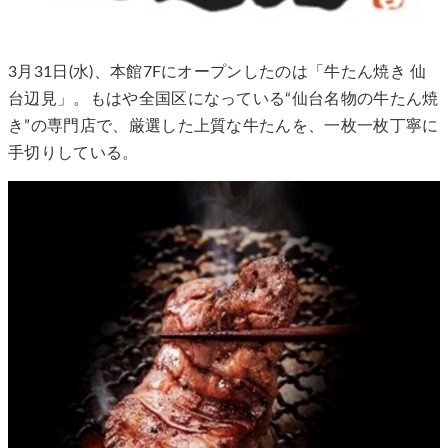
3月31日(水)、本館7Fにオープンしたのは「牛たん焼き 仙
台辺見」。もはや全国区になっている“仙台名物の牛たん焼
き”の専門店で、厳選した上質な牛たんを、一枚一枚丁寧に
手切りしている。