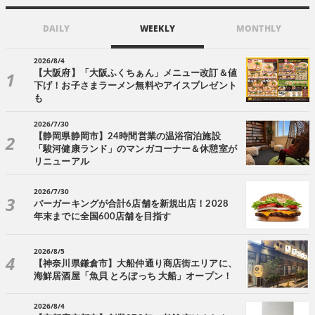
DAILY
WEEKLY
MONTHLY
2026/8/4
【大阪府】「大阪ふくちぁん」メニュー改訂＆値
下げ！お子さまラーメン無料やアイスプレゼント
も
2026/7/30
【静岡県静岡市】24時間営業の温浴宿泊施設
「駿河健康ランド」のマンガコーナー＆休憩室が
リニューアル
2026/7/30
バーガーキングが合計6店舗を新規出店！2028
年末までに全国600店舗を目指す
2026/8/5
【神奈川県鎌倉市】大船仲通り商店街エリアに、
海鮮居酒屋「魚貝 とろぼっち 大船」オープン！
2026/8/4