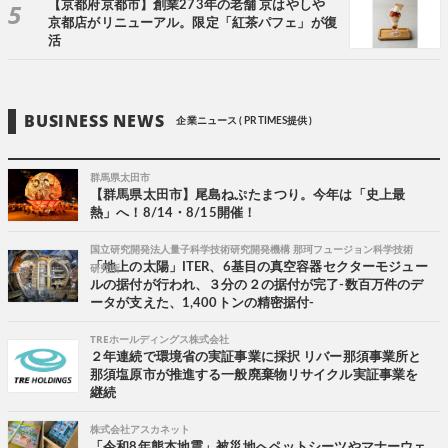
【京都府京都市】創業273年の老舗 京はやしや
京都店がリニューアル。限定「紅茶パフェ」が復
活
BUSINESS NEWS
企業ニュース ( PR TIMES提供 )
群馬県太田市
【群馬県太田市】尾島ねぷたまつり。今年は「史上最
熱」へ！8/14・8/15開催！
国立研究開発法人量子科学技術研究開発機構 那珂フュージョン科学技術
研究所
「地上の太陽」ITER、6基目の真空容器セクターモジュー
ルの据付が行われ、３分の２の据付が完了-数百万件のデ
ータが支えた、1,400トンの精密据付-
TREホールディングス株式会社
２年連続で環境省の実証事業に採択 リバー那須事業所と
那須塩原市が推進する一般廃棄物リサイクル実証事業を
継続
株式会社アスカネット
「令和8年熊本地震」被災地へペットシーツやマナーウェ