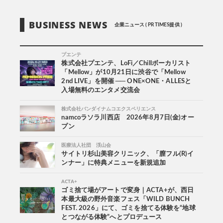
BUSINESS NEWS
企業ニュース ( PR TIMES提供 )
プエンテ
株式会社プエンテ、LoFi／Chillボーカリスト
「Mellow」が10月21日に渋谷で「Mellow
2nd LIVE」を開催 ── ONE×ONE・ALLESと
入場無料のエンタメ交流会
株式会社バンダイナムコエクスペリエンス
namcoラソラ川西店 2026年8月7日(金)オー
プン
医療法人社団 渓山会
サイトリ杉山美容クリニック、「膣フル(R)イ
ンナー」に特典メニューを新規追加
ACTA+
ゴミ捨て場がアートで変身｜ACTA+が、西日
本最大級の野外音楽フェス「WILD BUNCH
FEST. 2026」にて、ゴミを捨てる体験を“地球
とつながる体験”へとプロデュース