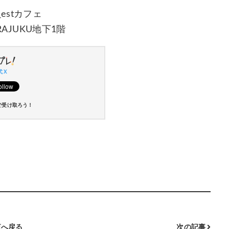
N_estカフェ
RAJUKU地下1階
 X
で受け取ろう！
へ戻る
次の記事