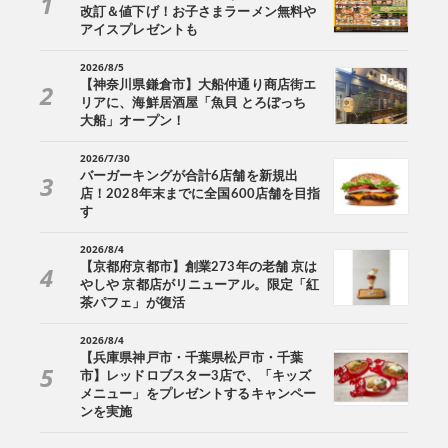
改訂＆値下げ！お子さまラーメン無料や
アイスプレゼントも
2026/8/5
【神奈川県鎌倉市】大船仲通り商店街エ
リアに、海鮮居酒屋「魚貝 とろぼっち
大船」オープン！
2026/7/30
バーガーキングが合計6店舗を新規出
店！2028年末までに全国600店舗を目指
す
2026/8/4
【京都府京都市】創業273年の老舗 京は
やしや 京都店がリニューアル。限定「紅
茶パフェ」が復活
2026/8/4
【兵庫県神戸市・千葉県松戸市・千葉
市】レッドロブスター3店で、「キッズ
メニュー」をプレゼントするキャンペー
ンを実施