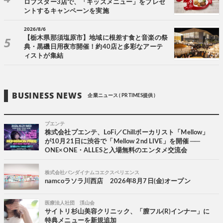
ロブスター3店で、「キッズメニュー」をプレゼ
ントするキャンペーンを実施
2026/8/6
【栃木県那須塩原市】地域に根差す食と音楽の祭
典・黒磯日用夜市開催！約40店と多彩なアーテ
ィストが集結
BUSINESS NEWS
企業ニュース ( PR TIMES提供 )
プエンテ
株式会社プエンテ、LoFi／Chillボーカリスト「Mellow」
が10月21日に渋谷で「Mellow 2nd LIVE」を開催 ──
ONE×ONE・ALLESと入場無料のエンタメ交流会
株式会社バンダイナムコエクスペリエンス
namcoラソラ川西店 2026年8月7日(金)オープン
医療法人社団 渓山会
サイトリ杉山美容クリニック、「膣フル(R)インナー」に
特典メニューを新規追加