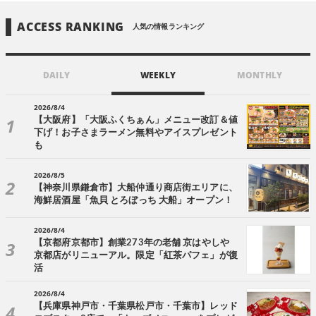
ACCESS RANKING
人気の情報ランキング
DAILY
WEEKLY
MONTHLY
2026/8/4
【大阪府】「大阪ふくちぁん」メニュー改訂＆値
下げ！お子さまラーメン無料やアイスプレゼント
も
2026/8/5
【神奈川県鎌倉市】大船仲通り商店街エリアに、
海鮮居酒屋「魚貝 とろぼっち 大船」オープン！
2026/8/4
【京都府京都市】創業273年の老舗 京はやしや
京都店がリニューアル。限定「紅茶パフェ」が復
活
2026/8/4
【兵庫県神戸市・千葉県松戸市・千葉市】レッド