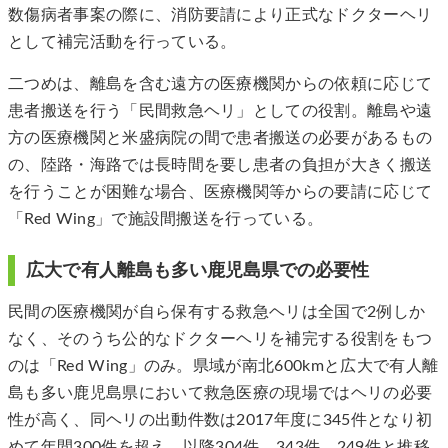
数傷病者事案の際に、消防要請により正式なドクターヘリ
として補完活動を行っている。
二つめは、離島を含む遠方の医療機関からの依頼に応じて
患者搬送を行う「民間救急ヘリ」としての役割。離島や遠
方の医療機関と米盛病院の間で患者搬送の必要があるもの
の、陸路・海路では長時間を要し患者の負担が大きく搬送
を行うことが困難な場合、医療機関等からの要請に応じて
「Red Wing」で施設間搬送を行っている。
広大で有人離島も多い鹿児島県での必要性
民間の医療機関が自ら保有する救急ヘリは全国で2例しか
なく、そのうち公的なドクターヘリを補完する役割をもつ
のは「Red Wing」のみ。県域が南北600kmと広大で有人離
島も多い鹿児島県において救急医療の現場ではヘリの必要
性が高く、同ヘリの出動件数は2017年度に345件となり初
めて年間300件を超え、以降304件、343件、249件と推移