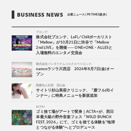
BUSINESS NEWS
企業ニュース ( PR TIMES提供 )
プエンテ
株式会社プエンテ、LoFi／Chillボーカリスト
「Mellow」が10月21日に渋谷で「Mellow
2nd LIVE」を開催 ── ONE×ONE・ALLESと
入場無料のエンタメ交流会
株式会社バンダイナムコエクスペリエンス
namcoラソラ川西店 2026年8月7日(金)オー
プン
医療法人社団 渓山会
サイトリ杉山美容クリニック、「膣フル(R)イ
ンナー」に特典メニューを新規追加
ACTA+
ゴミ捨て場がアートで変身｜ACTA+が、西日
本最大級の野外音楽フェス「WILD BUNCH
FEST. 2026」にて、ゴミを捨てる体験を“地球
とつながる体験”へとプロデュース