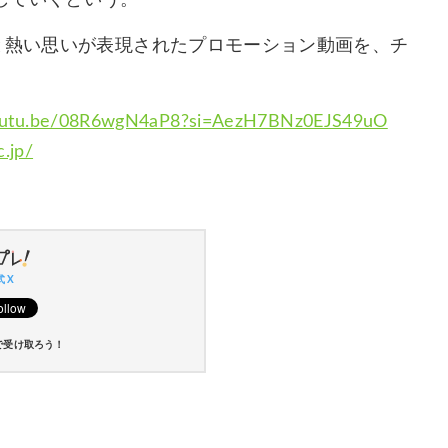
と熱い思いが表現されたプロモーション動画を、チ
youtu.be/08R6wgN4aP8?si=AezH7BNz0EJS49uO
.jp/
 X
で受け取ろう！