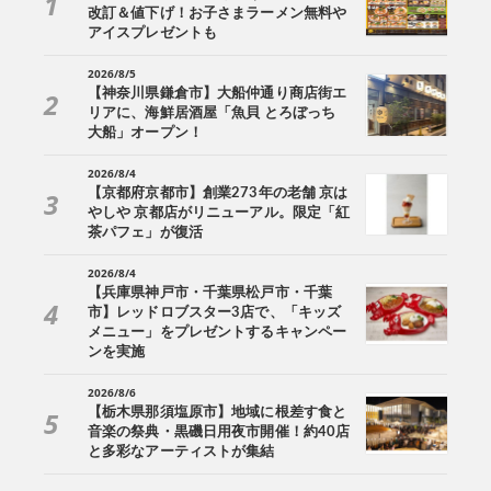
改訂＆値下げ！お子さまラーメン無料や
アイスプレゼントも
2026/8/5
【神奈川県鎌倉市】大船仲通り商店街エ
リアに、海鮮居酒屋「魚貝 とろぼっち
大船」オープン！
2026/8/4
【京都府京都市】創業273年の老舗 京は
やしや 京都店がリニューアル。限定「紅
茶パフェ」が復活
2026/8/4
【兵庫県神戸市・千葉県松戸市・千葉
市】レッドロブスター3店で、「キッズ
メニュー」をプレゼントするキャンペー
ンを実施
2026/8/6
【栃木県那須塩原市】地域に根差す食と
音楽の祭典・黒磯日用夜市開催！約40店
と多彩なアーティストが集結