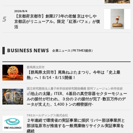
2026/8/4
【京都府京都市】創業273年の老舗 京はやしや
京都店がリニューアル。限定「紅茶パフェ」が復
活
BUSINESS NEWS
企業ニュース ( PR TIMES提供 )
群馬県太田市
【群馬県太田市】尾島ねぷたまつり。今年は「史上最
熱」へ！8/14・8/15開催！
国立研究開発法人量子科学技術研究開発機構 那珂フュージョン科学技術
研究所
「地上の太陽」ITER、6基目の真空容器セクターモジュー
ルの据付が行われ、３分の２の据付が完了-数百万件のデ
ータが支えた、1,400トンの精密据付-
TREホールディングス株式会社
２年連続で環境省の実証事業に採択 リバー那須事業所と
那須塩原市が推進する一般廃棄物リサイクル実証事業を
継続