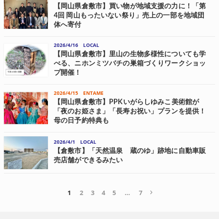
【岡山県倉敷市】買い物が地域支援の力に！「第
ッキー 瀬戸内レ...
4回 岡山もったいない祭り」売上の一部を地域団
体へ寄付
岡山県倉敷市に本社を置くクラビズと岡本製甲で構成される「岡山も
ったいない祭り実行委員会」は、2月21日(土)に「倉敷アイビースクエ
2026/4/16
LOCAL
ア」にて「第4回 岡山もったいない祭り」を開催した。 当日は約5,400
【岡山県倉敷市】里山の生物多様性についても学
人が来場。イベント...
べる、ニホンミツバチの巣箱づくりワークショッ
プ開催！
こうのさとは、里山の生物多様性を守る取り組みの一環として、フリ
ースクール「竹林のスコレー」にてニホンミツバチの巣箱づくりワー
2026/4/15
ENTAME
クショップを5月2日(土)に開催する。 生きものがつながる里山のあり
【岡山県倉敷市】PPKいがらしゆみこ美術館が
方を学ぶ 今回開催される、ニ...
「夜のお姫さま」「長寿お祝い」プランを提供！
母の日予約特典も
岡山県倉敷市の「いがらしゆみこ美術館」は、今年開館25周年を迎え
たのを機に、体験型文化空間「Princess Park Kurashiki(PPK)いがらしゆ
2026/4/1
LOCAL
みこ美術館」として3月24日(火)にグランドオープンした。さら...
【倉敷市】「天然温泉 蔵のゆ」跡地に自動車販
売店舗ができるみたい
岡山おにさんぽ 「天然温泉 蔵のゆ」跡地に自動車販売店舗ができる
ようです。 こちら↓ ↓地図ではここ。 住所は倉敷市大島１２１−１で
す。 標識を見てみると、予定建築物の用途のところに自動車販売店舗
とあります。 「SUEN...
1
2
3
4
5
…
7