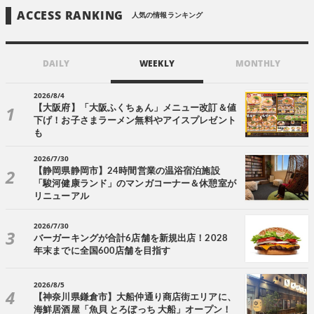
ACCESS RANKING
人気の情報ランキング
DAILY
WEEKLY
MONTHLY
2026/8/4
【大阪府】「大阪ふくちぁん」メニュー改訂＆値
下げ！お子さまラーメン無料やアイスプレゼント
も
2026/7/30
【静岡県静岡市】24時間営業の温浴宿泊施設
「駿河健康ランド」のマンガコーナー＆休憩室が
リニューアル
2026/7/30
バーガーキングが合計6店舗を新規出店！2028
年末までに全国600店舗を目指す
2026/8/5
【神奈川県鎌倉市】大船仲通り商店街エリアに、
海鮮居酒屋「魚貝 とろぼっち 大船」オープン！