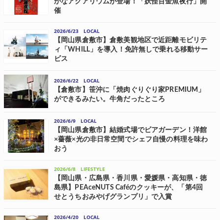
かなアクアリウムが登場！「妖怪百金魚夜行」開
催
アクアリウムの制作・展示などを企画運営するUWS
ENTERTAINMENTは、倉敷市のショッピングセンター「イオンモール
2026/6/23
LOCAL
倉敷」にて、期間限定の物語型アクアリウム「くらしき金魚ミュージ
【岡山県倉敷市】倉敷美観地区で近距離モビリテ
アム〜妖怪百金魚夜行(ようかいひゃく...
ィ「WHILL」を導入！免許無しで乗れる移動サー
ビス
岡山県倉敷市の倉敷観光コンベンションビューローと、近距離移動モ
ビリティの開発を手がける東京都品川区のWHILL(ウィル)は、7月1日
2026/6/22
LOCAL
(水)より、倉敷美観地区において免許不要で歩行領域を走行する近距離
モビリティ「WHILL...
【倉敷市】笹沖に「焼肉ぐりぐり家PREMIUM」
ができるみたい。牛角だったところ
岡山おにさんぽ 笹沖の牛角があったところに「焼肉ぐりぐり家
PREMIUM笹沖店」ができるようです。 こちら↓ 暗くてすいません お
2026/6/9
LOCAL
店の前にオープンの貼り紙が出ていました。 2026年夏オープン！ 地
図ではここ↓ 住所は「...
【岡山県倉敷市】結婚式場でビアガーデン！洋館
×薔薇×光の非日常空間でシェフ自慢の料理を味わ
おう
岡山県倉敷市にある結婚式場「シャトー・ドゥ・フェリシオン」は、
プレミアムビアガーデン「Rose Garden BEER TERRACE(ローズガーデ
2026/6/8
LIFESTYLE
ンビアテラス)2026」を、期間限定で開催する。 開催概要 「Rose ...
【岡山県・広島県・香川県・愛媛県・高知県・徳
島県】PEAceNUTS Caféのクッキーが、「第4回
せとうちおみやげグランプリ」で入賞
ユニオンフォレスト(ブランド：PEAceNUTS Café)は、ジェイアールサ
ービスネット広島・岡山および四国キヨスクが共同開催した「第4回
2026/4/20
LOCAL
せとうちおみやげグランプリ」において、自社商品「ピースナッツク