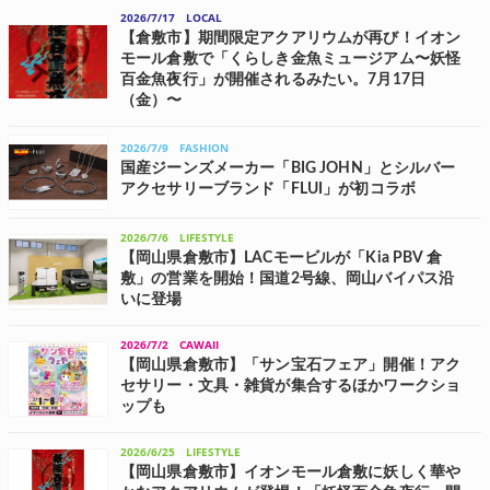
ップアップイベント「クラシキの魅力∞倉敷フルーツと地酒の旅」が、
2026/7/17
LOCAL
8月8日(土)、KITTE大阪で開催される。 倉敷市内全蔵元の夏酒試飲・
【倉敷市】期間限定アクアリウムが再び！イオン
販売、地元から届くフレ...
モール倉敷で「くらしき金魚ミュージアム〜妖怪
百金魚夜行」が開催されるみたい。7月17日
（金）〜
岡山おにさんぽ イオンモール倉敷で「くらしき金魚ミュージアム〜妖
怪百金魚夜行（ようかいひゃくきんぎょやこう）〜」が開催されるよ
2026/7/9
FASHION
うです。 「くらしき金魚ミュージアム〜妖怪百金魚夜行（ようかいひ
ゃくきんぎょやこう）〜」は、ア...
国産ジーンズメーカー「BIG JOHN」とシルバー
アクセサリーブランド「FLUI」が初コラボ
岡山県岡山市に本社を構えるCENTRAL FIELDが展開するメンズシルバ
ーアクセサリーブランド「FLUI(フルイ)」は、国産ジーンズのパイオニ
2026/7/6
LIFESTYLE
アである「BIG JOHN」と、新作コラボレーション商品を共同開発し
た。 こ...
【岡山県倉敷市】LACモービルが「Kia PBV 倉
敷」の営業を開始！国道2号線、岡山バイパス沿
いに登場
Kia PBVジャパンとKia PBV正規販売店契約を締結したLACモービル
は、EVバンシリーズ「Kia PBV」の販売およびサービスを提供する正
2026/7/2
CAWAII
規販売店「Kia PBV 倉敷」の営業を7月1日(水)より開始した。 「K...
【岡山県倉敷市】「サン宝石フェア」開催！アク
セサリー・文具・雑貨が集合するほかワークショ
ップも
キャラクター雑貨の企画・販売を手がけるメモリーテックつくばイン
タラクティブコンテンツ事業部サン宝石は、7月1日(水)～8日(水)の期
2026/6/25
LIFESTYLE
間、岡山県倉敷市の商業施設「イオンモール倉敷」1階 セントラルコ
【岡山県倉敷市】イオンモール倉敷に妖しく華や
ートにて、「サン宝石フェ...