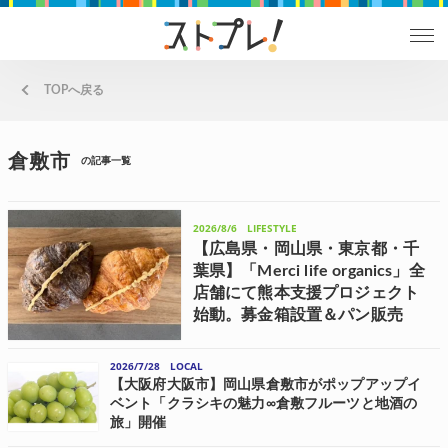
TOPへ戻る
倉敷市
の記事一覧
2026/8/6
LIFESTYLE
【広島県・岡山県・東京都・千
葉県】「Merci life organics」全
店舗にて熊本支援プロジェクト
始動。募金箱設置＆パン販売
Merciが運営するベーカリー「Merci life organics(メ
ルシーライフオーガニックス)」は、7月28日(火)に
発生した令和8年熊本地震による被災者への支援、
2026/7/28
LOCAL
および被災地の産業・経済維持を目的として、8月
【大阪府大阪市】岡山県倉敷市がポップアップイ
5...
ベント「クラシキの魅力∞倉敷フルーツと地酒の
旅」開催
岡山県倉敷市が主催する、倉敷市の魅力がぎっしり詰まった体験型ポ