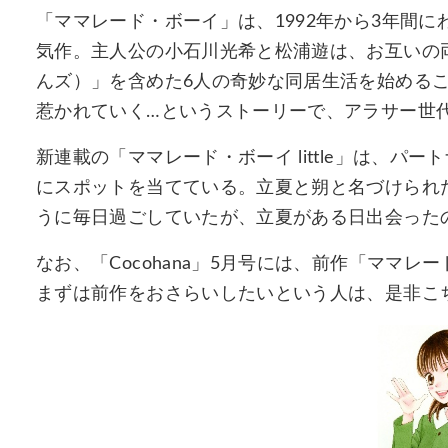
「ママレード・ボーイ」は、1992年から3年間
気作。主人公の小石川光希と松浦遊は、お互いの
んズ）」を含めた6人の奇妙な同居生活を始める
惹かれていく…というストーリーで、アラサー世
新連載の「ママレード・ボーイ little」は、パ
にスポットを当てている。立夏と朔と名づけられ
うに毎日過ごしていたが、立夏がある日出会った
なお、「Cocohana」5月号には、前作「ママ
まずは前作をおさらいしたいという人は、是非こ