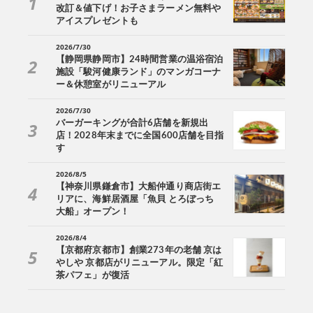
改訂＆値下げ！お子さまラーメン無料や
アイスプレゼントも
2026/7/30
【静岡県静岡市】24時間営業の温浴宿泊
施設「駿河健康ランド」のマンガコーナ
ー＆休憩室がリニューアル
2026/7/30
バーガーキングが合計6店舗を新規出
店！2028年末までに全国600店舗を目指
す
2026/8/5
【神奈川県鎌倉市】大船仲通り商店街エ
リアに、海鮮居酒屋「魚貝 とろぼっち
大船」オープン！
2026/8/4
【京都府京都市】創業273年の老舗 京は
やしや 京都店がリニューアル。限定「紅
茶パフェ」が復活