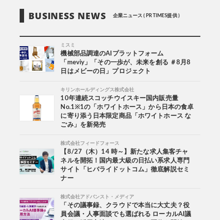
BUSINESS NEWS
企業ニュース ( PR TIMES提供 )
ミスミ
機械部品調達のAIプラットフォーム
「meviy」「その一歩が、未来を創る ＃8月8
日はメビーの日」プロジェクト
キリンホールディングス株式会社
10年連続スコッチウイスキー国内販売量
No.1※1の「ホワイトホース」から日本の食卓
に寄り添う日本限定商品「ホワイトホース な
ごみ」を新発売
株式会社フィードフォース
【8/27（木）14 時～】新たな求人集客チャ
ネルを開拓！国内最大級の日払い系求人専門
サイト「ヒバライドットコム」徹底解説セミ
ナー
株式会社アドバンスト・メディア
「その議事録、クラウドで本当に大丈夫？役
員会議・人事面談でも選ばれる ローカルAI議