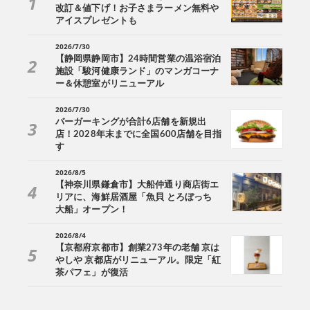
改訂＆値下げ！お子さまラーメン無料や
アイスプレゼントも
2026/7/30
【静岡県静岡市】24時間営業の温浴宿泊
施設「駿河健康ランド」のマンガコーナ
ー＆休憩室がリニューアル
2026/7/30
バーガーキングが合計6店舗を新規出
店！2028年末までに全国600店舗を目指
す
2026/8/5
【神奈川県鎌倉市】大船仲通り商店街エ
リアに、海鮮居酒屋「魚貝 とろぼっち
大船」オープン！
2026/8/4
【京都府京都市】創業273年の老舗 京は
やしや 京都店がリニューアル。限定「紅
茶パフェ」が復活