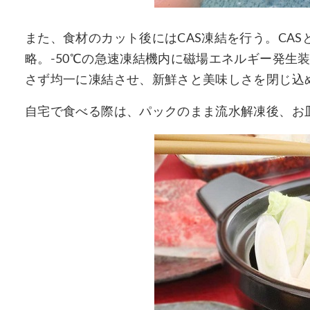
また、食材のカット後にはCAS凍結を行う。CASとは、「C
略。-50℃の急速凍結機内に磁場エネルギー発生
さず均一に凍結させ、新鮮さと美味しさを閉じ込
自宅で食べる際は、パックのまま流水解凍後、お