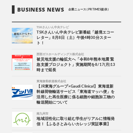
BUSINESS NEWS
企業ニュース ( PR TIMES提供 )
TSKさんいん中央テレビ
TSKさんいん中央テレビ新番組「越境エコー
レター」8月8日（土）午後4時30分スター
ト！
西部ガスホールディングス株式会社
被災地支援の輪拡大へ「令和8年熊本地震 緊
急支援プロジェクト」実施期間を8/17(月)13
時まで延長
東海旅客鉄道株式会社
【JR東海グループ×Gaudi Clinical】東海道新
幹線荷物輸送サービス「東海道マッハ便」を
活用した再生医療に係る細胞や細胞加工物の
輸送開始について
南九州市
地域活性化に取り組む学生がリアルに情報発
信！【ふるさとみらいカレッジ実証事業】