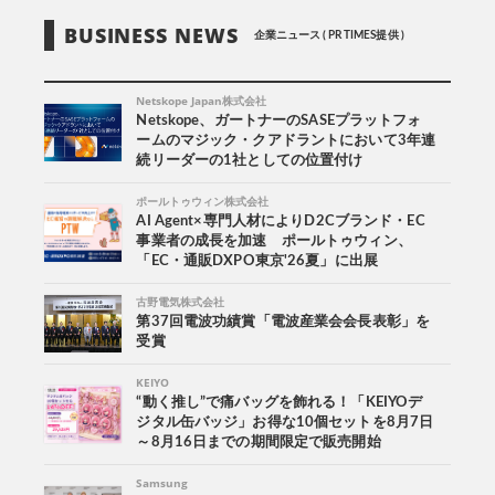
BUSINESS NEWS
企業ニュース ( PR TIMES提供 )
Netskope Japan株式会社
Netskope、ガートナーのSASEプラットフォ
ームのマジック・クアドラントにおいて3年連
続リーダーの1社としての位置付け
ポールトゥウィン株式会社
AI Agent×専門人材によりD2Cブランド・EC
事業者の成長を加速 ポールトゥウィン、
「EC・通販DXPO東京'26夏」に出展
古野電気株式会社
第37回電波功績賞「電波産業会会長表彰」を
受賞
KEIYO
“動く推し”で痛バッグを飾れる！「KEIYOデ
ジタル缶バッジ」お得な10個セットを8月7日
～8月16日までの期間限定で販売開始
Samsung