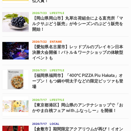
位入賞！
「貝畑学園」が運営する岡山県岡山市北区の「専門学校 岡山ビジネス
カレッジ」パティシエ・ブーランジェ学科2年生の西山智温(にしやま
2026/7/23
LIFESTYLE
ちはる)氏が、2026年度に出場した3つの洋菓子コンテストすべてで上
【岡山県岡山市】丸草出荷組合による直売所「マ
位入賞を果たした。11...
ルクサぶどう販売」が今シーズンのぶどう販売を
開始！
岡山県岡山市東区にある「マルクサぶどう販売」は、明治時代から100
年以上続く「丸草出荷組合」が栽培したぶどうの今シーズン販売を、7
2026/7/22
ENTAME
月5日(日)より開始した。 新規就農支援により若手農家が増加 「丸草出
【愛知県名古屋市】レッドブルのブレイキン日本
荷組合」は、組合員5...
決勝大会開催！バトル＆ワークショップの体験型
イベントも
エナジードリンク・ブランドの「レッドブル」は、8月23日(日)に愛知
県名古屋市にて「Red Bull BC One Cypher Japan」を開催する。前日
2026/7/21
LIFESTYLE
の8月22日(土)には前夜祭「Red Bull BC One ...
【福岡県福岡市】「400°C PIZZA Piu Hakata」オ
ープン！もつ鍋や明太子などの限定ピッツァも登
場
ヨンヒャクドが運営する人気ピッツェリア「400°C PIZZA」は、8月7
日(金)、福岡市博多区に九州エリア初となる新店舗「400°C PIZZA Piu
2026/7/17
LIFESTYLE
Hakata(ヨンヒャクド ピッツァ ピウ ハカタ)」をグランド...
【東京都港区】岡山県のアンテナショップで「お
かやま白桃フェア with ふなっしー」を開催！
岡山県は、同県の代表的なフルーツ・白桃のシーズン到来に合わせ、
東京都港区新橋にある岡山県のアンテナショップ「とっとり・おかや
2026/7/17
LOCAL
ま新橋館」にて、「おかやま白桃フェア with ふなっしー」を7月10日
(金)～8月31日(月)...
【倉敷市】期間限定アクアリウムが再び！イオン