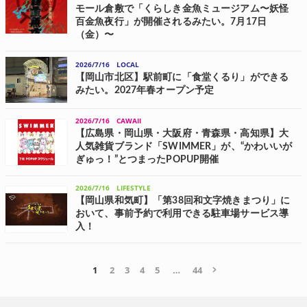
モール倉敷で「くらしき金魚ミュージアム〜妖怪
百金魚夜行」が開催されるみたい。7月17日
（金）〜
岡山おにさんぽ イオンモール倉敷で「くらしき金魚ミュージアム〜妖
怪百金魚夜行（ようかいひゃくきんぎょやこう）〜」が開催されるよ
2026/7/16
LOCAL
うです。 「くらしき金魚ミュージアム〜妖怪百金魚夜行（ようかいひ
ゃくきんぎょやこう）〜」は、ア...
【岡山市北区】駅前町に「食堂くるり」ができる
みたい。2027年春オープン予定
岡山おにさんぽ 駅前町に人気の「食堂くるり」さん3号店ができるよ
うです。 駅前商店街の入り口 求人情報によりますと、駅前町のオープ
2026/7/16
CAWAII
ン決定と出てました。 食堂くるりさんは2021年に岡大病院や市役所近
くの春日町にオープンし...
【広島県・岡山県・大阪府・青森県・高知県】大
人気雑貨ブランド「SWIMMER」が、“かわいいが
ぎゅっ！”とつまったPOPUP開催
アイピーフォーがライセンスを取り扱っている大人気雑貨ブランド
「SWIMMER(スイマー)」が、広島県の啓文社 ゆめタウン呉店、岡山県
2026/7/16
LIFESTYLE
の紀伊國屋書店 岡山店、大阪府のSWIMMER×MIJ 梅田エスト店、青森
【岡山県和気町】「第38回和文字焼きまつり」に
県のTSUTA...
おいて、事前予約で利用できる駐車場サービス導
入！
駐車場マーケットプレイス「アキッパ(akippa)」を運営するakippaが、
8月16日(日)に岡山県和気郡和気町で開催される「第38回和文字焼きま
つり」にて、初めて公式駐車場運営をおこなうことが決定。安心安全
かつスムー...
1
2
3
4
5
…
44