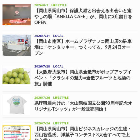
ガニックス)」は、7月28日(火)に発生した令和8年熊本地震による被災
2026/8/3
LIFESTYLE
者への支援、および被災地の産業・経済維持を目的として、8月5...
【岡山県岡山市】保護犬猫と出会える出会いと癒
やしの場「ANELLA CAFE」が、岡山に3店舗目を
OPEN
ANELLA Groupは、岡山市北区に「ANELLA CAFE ブランチ岡山北長
瀬店」を、8月1日(土)にオープン。岡山県内では3店舗目、全国通算40
2026/7/31
LOCAL
店舗目の出店となり、全国展開の勢いをさらに加速させる。 保護犬猫
【岡山市南区】ホームプラザナフコ岡山店の駐車
とふ...
場に「ケンタッキー」つくってる。9月24日オー
プン
岡山おにさんぽ 富浜町に「ケンタッキーナフコ岡山店」ができるよう
です。 こちら↓ 場所はホームプラザナフコ岡山店の駐車場の道路側
2026/7/28
LOCAL
で、工事が始まっています。 地図ではここ↓ 住所は「岡山市南区富浜
【大阪府大阪市】岡山県倉敷市がポップアップイ
町2-1」です。 工事現場...
ベント「クラシキの魅力∞倉敷フルーツと地酒の
旅」開催
岡山県倉敷市が主催する、倉敷市の魅力がぎっしり詰まった体験型ポ
ップアップイベント「クラシキの魅力∞倉敷フルーツと地酒の旅」が、
2026/7/26
LIFESTYLE
8月8日(土)、KITTE大阪で開催される。 倉敷市内全蔵元の夏酒試飲・
販売、地元から届くフレ...
県庁職員向けの「大山隠岐国立公園90周年記念オ
リジナルTシャツ」が一般販売開始！
アメリカ発のECOブランド「PARKS PROJECT」を展開するNational
Park Solutionsは、今年指定90周年を迎えた「大山隠岐国立公園」のオ
2026/7/24
LIFESTYLE
リジナル記念Tシャツを制作。 同Tシャツは、鳥取県・島根...
【岡山県岡山市】岡山ビジネスカレッジの生徒・
西山智温氏、洋菓子コンテスト3大会すべてで上