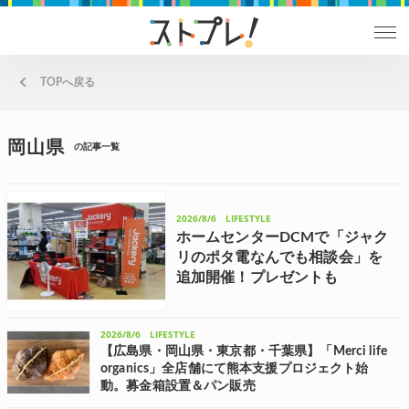
TOPへ戻る
岡山県
の記事一覧
2026/8/6
LIFESTYLE
ホームセンターDCMで「ジャク
リのポタ電なんでも相談会」を
追加開催！プレゼントも
ポータブル電源・ソーラーパネルの世界的リーディ
ングカンパニーJackery(ジャクリ)の日本法人である
Jackery Japanは、8月1日(土)より全国各地のホーム
2026/8/6
LIFESTYLE
センターDCMの店舗にて、期間限定イベント「ジャ
クリの...
【広島県・岡山県・東京都・千葉県】「Merci life
organics」全店舗にて熊本支援プロジェクト始
動。募金箱設置＆パン販売
Merciが運営するベーカリー「Merci life organics(メルシーライフオー