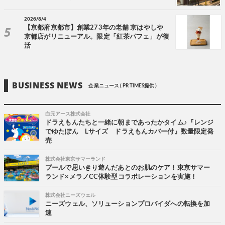
2026/8/4
【京都府京都市】創業273年の老舗 京はやしや
京都店がリニューアル。限定「紅茶パフェ」が復
活
BUSINESS NEWS
企業ニュース ( PR TIMES提供 )
白元アース株式会社
ドラえもんたちと一緒に朝まであったかタイム♪『レンジ
でゆたぽん Lサイズ ドラえもんカバー付』数量限定発
売
株式会社東京サマーランド
プールで思いきり遊んだあとのお肌のケア！東京サマー
ランド×メラノCC体験型コラボレーションを実施！
株式会社ニーズウェル
ニーズウェル、ソリューションプロバイダへの転換を加
速