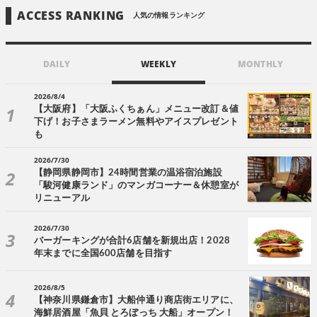
ACCESS RANKING
人気の情報ランキング
DAILY
WEEKLY
MONTHLY
2026/8/4
【大阪府】「大阪ふくちぁん」メニュー改訂＆値
下げ！お子さまラーメン無料やアイスプレゼント
も
2026/7/30
【静岡県静岡市】24時間営業の温浴宿泊施設
「駿河健康ランド」のマンガコーナー＆休憩室が
リニューアル
2026/7/30
バーガーキングが合計6店舗を新規出店！2028
年末までに全国600店舗を目指す
2026/8/5
【神奈川県鎌倉市】大船仲通り商店街エリアに、
海鮮居酒屋「魚貝 とろぼっち 大船」オープン！