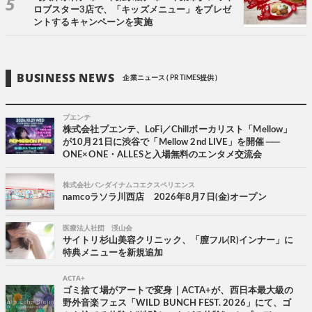
ロブスター3店で、「キッズメニュー」をプレゼ
ントするキャンペーンを実施
BUSINESS NEWS
企業ニュース ( PR TIMES提供 )
プエンテ
株式会社プエンテ、LoFi／Chillボーカリスト「Mellow」
が10月21日に渋谷で「Mellow 2nd LIVE」を開催 ──
ONE×ONE・ALLESと入場無料のエンタメ交流会
株式会社バンダイナムコエクスペリエンス
namcoラソラ川西店 2026年8月7日(金)オープン
医療法人社団 渓山会
サイトリ杉山美容クリニック、「膣フル(R)インナー」に
特典メニューを新規追加
ACTA+
ゴミ捨て場がアートで変身｜ACTA+が、西日本最大級の
野外音楽フェス「WILD BUNCH FEST. 2026」にて、ゴ