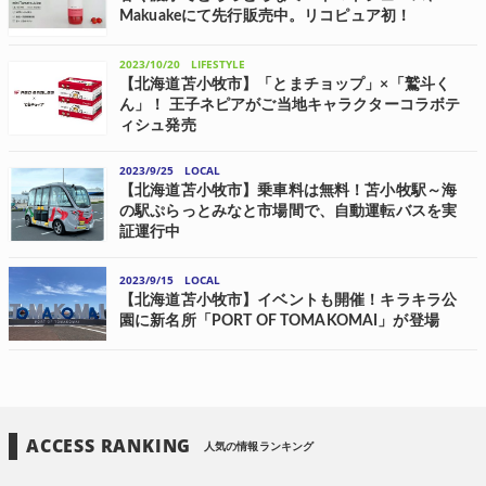
Makuakeにて先行販売中。リコピュア初！
ealoが展開する、⾼機能トマトから⽣まれたトータルビューティーブラ
ンド「Lycopure(リコピュア)」はブランド初となるトマトジュースを
2023/10/20
LIFESTYLE
Makuakeにて12月4日(月)～2024年1月30日(火)の期間、先行販売中...
【北海道苫小牧市】「とまチョップ」×「鷲斗く
ん」！ 王子ネピアがご当地キャラクターコラボテ
ィシュ発売
王子ネピアは、「レッドイーグルス北海道×とまチョップ コラボティ
シュ150組5個パック」を10月17日(火)に発売した。 同商品は北海道苫
2023/9/25
LOCAL
小牧市ふるさと納税返礼品として採用され、寄付受付を開始してい
【北海道苫小牧市】乗車料は無料！苫小牧駅～海
る。 苫小牧市の魅力を...
の駅ぷらっとみなと市場間で、自動運転バスを実
証運行中
北海道苫小牧市と、全国各地で自動運転バスを活用した公共交通の課
題解決を推進する「BOLDLY」および地方自治体の地方創生プランの策
2023/9/15
LOCAL
定支援における実績を持つ「山下PMC」が協力し、9月20日(水)～10月
15日(日)の約1...
【北海道苫小牧市】イベントも開催！キラキラ公
園に新名所「PORT OF TOMAKOMAI」が登場
苫小牧港管理組合によると、苫小牧港開港60周年を記念して、キラキ
ラ公園(北ふ頭緑地)にシンボリックモニュメント「PORT OF
TOMAKOMAI」が設置された。 「PORT OF TOMAKOMAI」は、これ
からより一...
ACCESS RANKING
人気の情報ランキング