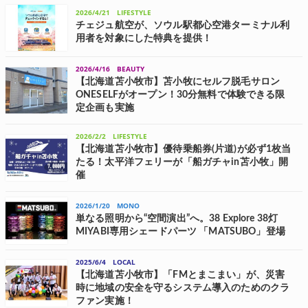
店舗目、11店舗目となる苫小牧店および名寄店をオープンした。両店
2026/4/21
LIFESTYLE
の開設により、カチタスの営業拠点は全国140店舗展開となる。 苫小
牧店・名寄店オー...
チェジュ航空が、ソウル駅都心空港ターミナル利
用者を対象にした特典を提供！
チェジュ航空は、5月31日(日)まで日本人旅客の韓国旅行の利便性向上
を目的に、ソウル駅都心空港ターミナル利用者を対象とした各種特典
2026/4/16
BEAUTY
を提供している。 2つの特典のほか、クーポンも用意 今回、チェジュ
航空は、ソウル駅都心空港...
【北海道苫小牧市】苫小牧にセルフ脱毛サロン
ONESELFがオープン！30分無料で体験できる限
定企画も実施
セルフ脱毛サロンONESELFは、4月19日(日)に北海道苫小牧市に
ONESELF苫小牧店をオープンする。 苫小牧にONESELF89店舗目のサ
2026/2/2
LIFESTYLE
ロン誕生 ONESELFは2021年に静岡県沼津市に1号店をオープンして以
【北海道苫小牧市】優待乗船券(片道)が必ず1枚当
降...
たる！太平洋フェリーが「船ガチャin苫小牧」開
催
名古屋・仙台・苫小牧間でフェリーを運航する太平洋フェリーは、2月
7日(土)・8日(日)に北海道苫小牧市で開催される「第60回 とまこまい
2026/1/20
MONO
スケートまつり」に苫小牧港開発と共同出展し、「船ガチャin苫小牧」
を開催する。 熱烈...
単なる照明から“空間演出”へ。38 Explore 38灯
MIYABI専用シェードパーツ 「MATSUBO」登場
北海道苫小牧市に本社を置くノース・メディコが運営するアウトドア
ブランド「PolariSign(ポラリスサイン)」から、LEDランタン
2025/6/4
LOCAL
「38explore 38灯 38-kT(MIYABI)」向けの新カスタムパーツ「MAT...
【北海道苫小牧市】「FMとまこまい」が、災害
時に地域の安全を守るシステム導入のためのクラ
ファン実施！