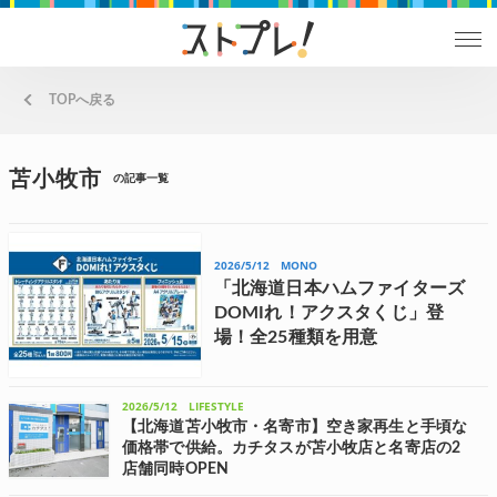
TOPへ戻る
苫小牧市
の記事一覧
2026/5/12
MONO
「北海道日本ハムファイターズ
DOMIれ！アクスタくじ」登
場！全25種類を用意
ジュウロクホウイは、5月15日(金)、「北海道日本ハ
ムファイターズ DOMIれ！アクスタくじ」を発売！
北海道内と首都圏エリアを中心とした全国の書店な
2026/5/12
LIFESTYLE
どにて店頭販売される。 新庄監督のもと、パ・リー
グ制覇、そして日本一を目...
【北海道苫小牧市・名寄市】空き家再生と手頃な
価格帯で供給。カチタスが苫小牧店と名寄店の2
店舗同時OPEN
中古住宅買取再販No1(※1)のカチタスは、5月7日(木)に、北海道で10