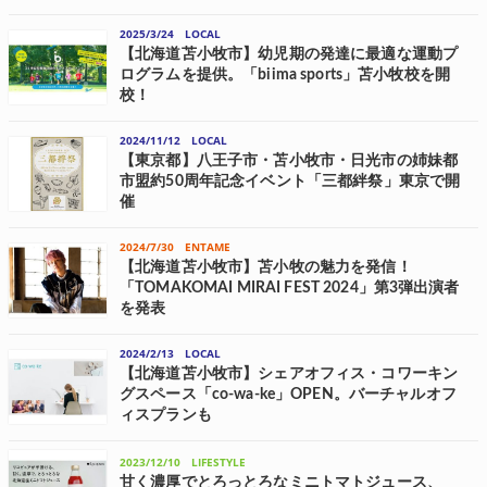
とまこまいコミュニティ放送が運営するコミュニティラジオ局「FMと
まこまい」は、6月10日(火)～7月31日(木)の期間、ファンドレイジング
2025/3/24
LOCAL
の一環として、クラウドファンディングWebプラットフォーム
【北海道苫小牧市】幼児期の発達に最適な運動プ
READYFORを活用し...
ログラムを提供。「biima sports」苫小牧校を開
校！
21世紀型総合キッズスポーツスクール「biima sports(ビーマスポー
ツ)」とパートナーシップ契約を締結している「ZEPE」は、今年4月、
2024/11/12
LOCAL
北海道のMEGAドン・キホーテ苫小牧3Fゼットフットサルスポルト北
【東京都】八王子市・苫小牧市・日光市の姉妹都
海道苫小牧...
市盟約50周年記念イベント「三都絆祭」東京で開
催
東京都八王子市、北海道苫小牧市、栃木県日光市は、千人同心を縁と
した姉妹都市盟約締結50周年を記念して、三都市の絆を感じながら魅
2024/7/30
ENTAME
力を存分に味わえるイベント「三都絆祭(さんときずなさい)」を、11月
【北海道苫小牧市】苫小牧の魅力を発信！
17日(日)10時～16時...
「TOMAKOMAI MIRAI FEST 2024」第3弾出演者
を発表
苫小牧観光協会は、9月7日(土)・8日(日)の2日間、両日10:00～20:00
に、苫小牧の魅力的なロケーションを活かした複合型エンターテイン
2024/2/13
LOCAL
メントフェス「TOMAKOMAI MIRAI FEST 2024(トマコマイ ...
【北海道苫小牧市】シェアオフィス・コワーキン
グスペース「co-wa-ke」OPEN。バーチャルオフ
ィスプランも
北海道苫小牧市で不動産業を展開する、長山苫小牧不動産は、4月1日
(月)にシェアオフィス「co-wa-ke(コワケ)」を開設する。また、先行内
2023/12/10
LIFESTYLE
覧ツアーを3月から開始。参加希望者は、希望の日時を先行内覧受付予
約フォームから選...
甘く濃厚でとろっとろなミニトマトジュース、