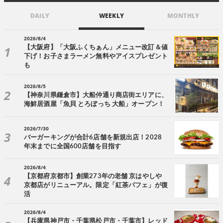
DAILY
WEEKLY
MONTHLY
2026/8/4
【大阪府】「大阪ふくちぁん」メニュー改訂＆値
下げ！お子さまラーメン無料やアイスプレゼント
も
2026/8/5
【神奈川県鎌倉市】大船仲通り商店街エリアに、
海鮮居酒屋「魚貝 とろぼっち 大船」オープン！
2026/7/30
バーガーキングが合計6店舗を新規出店！2028
年末までに全国600店舗を目指す
2026/8/4
【京都府京都市】創業273年の老舗 京はやしや
京都店がリニューアル。限定「紅茶パフェ」が復
活
2026/8/4
【兵庫県神戸市・千葉県松戸市・千葉市】レッド